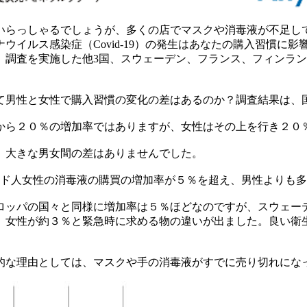
いらっしゃるでしょうが、多くの店でマスクや消毒液が不足し
ウイルス感染症（Covid-19）の発生はあなたの購入習慣に
。調査を実施した他3国、スウェーデン、フランス、フィンラ
て男性と女性で購入習慣の変化の差はあるのか？調査結果は、
から２０％の増加率ではありますが、女性はその上を行き２０
、大きな男女間の差はありませんでした。
ンド人女性の消毒液の購買の増加率が５％を超え、男性よりも
ロッパの国々と同様に増加率は５％ほどなのですが、スウェー
、女性が約３％と緊急時に求める物の違いが出ました。良い衛
的な理由としては、マスクや手の消毒液がすでに売り切れにな