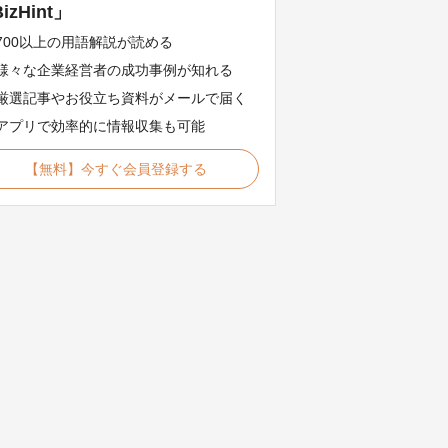
izHint」
700以上の用語解説が読める
様々な企業経営者の成功事例が知れる
厳選記事やお役立ち資料がメールで届く
アプリで効率的に情報収集も可能
【無料】今すぐ会員登録する