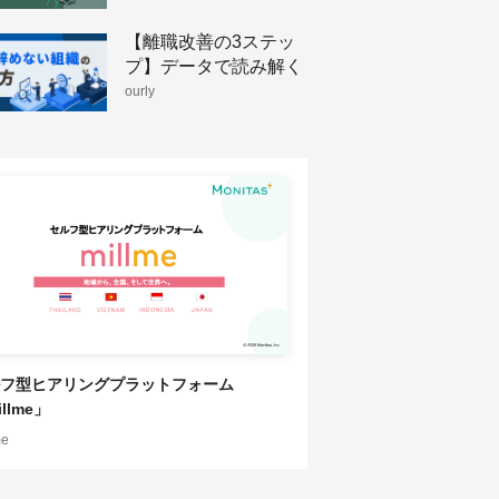
【離職改善の3ステッ
プ】データで読み解く
人が辞めない組織のつ
ourly
くり方
フ型ヒアリングプラットフォーム
llme」
me