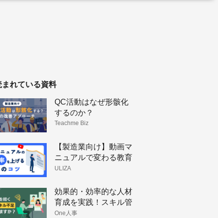
読まれている資料
QC活動はなぜ形骸化
するのか？
Teachme Biz
【製造業向け】動画マ
ニュアルで変わる教育
体制と技術伝承
ULIZA
効果的・効率的な人材
育成を実践！スキル管
理のメリットと手法
One人事