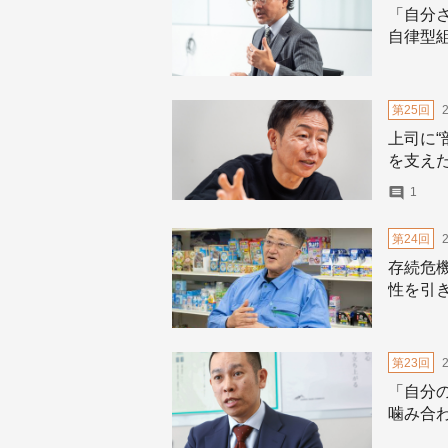
「自分
自律型
第25回
上司に“
を支え
1
第24回
存続危
性を引
第23回
「自分
噛み合