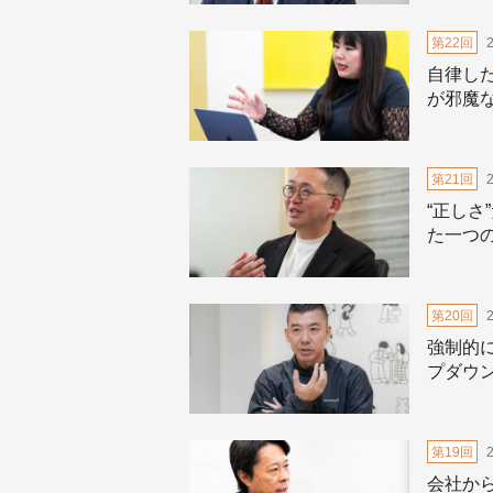
第22回
自律し
が邪魔
第21回
“正し
た一つ
第20回
強制的
プダウ
第19回
会社か