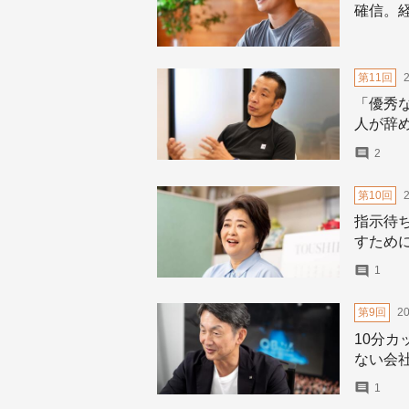
確信。
第11回
「優秀
人が辞
づき
2
第10回
指示待
すため
1
第9回
2
10分カ
ない会
1