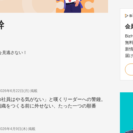
幹
会
Bi
無
新
を見逃さない！
届
2026年6月22日(月)
掲載
の社員はやる気がない」と嘆くリーダーへの警鐘。
組織をつくる前に外せない、たった一つの順番
2026年4月9日(木)
掲載