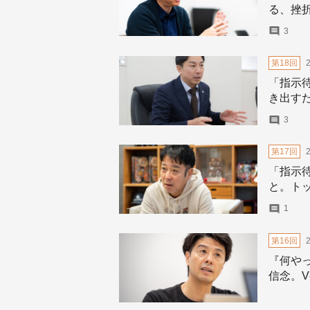
る、挫
3
第18回
「指示
き出す
3
第17回
「指示
と。ト
1
第16回
『何や
信念。V