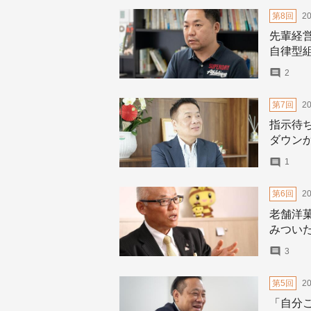
第8回
2
先輩経
自律型
2
第7回
2
指示待
ダウン
1
第6回
2
老舗洋
みつい
3
第5回
2
「自分