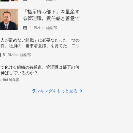
の責務
「指示待ち部下」を量産す
る管理職。責任感と善意で
踏む、5つの地雷
1
BizHint 編集部
「人が辞めない組織」に必要なたった一つの
条件。社員の「当事者意識」を育てた、二つ
の施策
5
BizHint 編集部
AIで化ける組織の共通点。管理職は部下の何
を伸ばしているのか？
izHint 編集部
ランキングをもっと見る