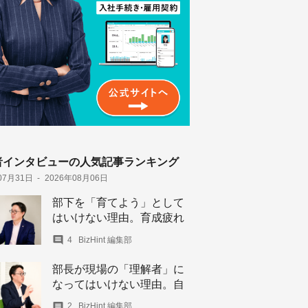
者インタビューの人気記事ランキング
07月31日
2026年08月06日
部下を「育てよう」として
はいけない理由。育成疲れ
の管理職を救う、3つの視
4
BizHint 編集部
点
部長が現場の「理解者」に
なってはいけない理由。自
律型組織をつくるリーダー
2
BizHint 編集部