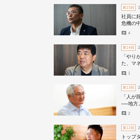
第15回
社員に
危機の
4
第14回
「やり
た、マ
1
第13回
「人が辞
──地
2
第12回
トップ