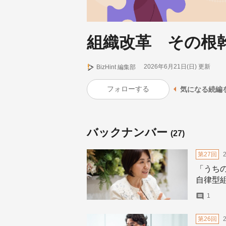
組織改革 その根
2026年6月21日(日)
更新
BizHint 編集部
フォローする
気になる続編
バックナンバー
(27)
第27回
「うち
自律型
1
第26回