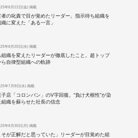
025年8月22日(金)
掲載
営者の叱責で目が覚めたリーダー。指示待ち組織を
組織に変えた「ある一言」
025年8月20日(水)
掲載
ち組織を変えたリーダーが徹底したこと。超トップ
から自律型組織への軌跡
025年7月9日(水)
掲載
菓子店「コロンバン」のV字回復。“負け犬根性”が染
た組織を蘇らせた社長の信念
025年6月30日(月)
掲載
こそが正解だと思っていた」リーダーが目覚めた組