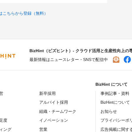
はこちらから登録（無料）
BizHint（ビズヒント）- クラウド活用と生産性向上の
最新情報はニュースレター・SNSで配信中
BizHint について
営
新卒採用
事例記事・資料
アルバイト採用
BizHintについて
組織・チームワーク
お知らせ
足度
イノベーション
プライバシーポ
ィング
営業
広告掲載に関す