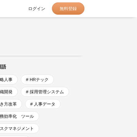
無料登録
ログイン
用語
戦略人事
# HRテック
組織開発
# 採用管理システム
働き方改革
# 人事データ
業務効率化 ツール
リスクマネジメント