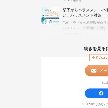
BizHint 編集部
部下からハラスメントの
い、ハラスメント対策
労使トラブルの相談数が非常
ハラスメントの問題に直面す
相談を受けたらどうすればよ
BizHint 編集部
続きを見る
全てのコ
メー
また
BizHintがあ