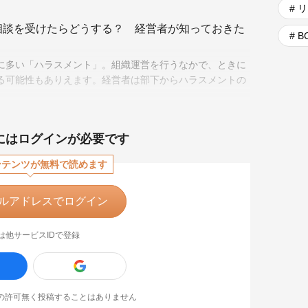
# 
相談を受けたらどうする？ 経営者が知っておきた
# 
に多い「ハラスメント」。組織運営を行うなかで、ときに
る可能性もありえます。経営者は部下からハラスメントの
いのでしょうか。
にはログインが必要です
ンテンツが無料で読めます
ルアドレスでログイン
は他サービスIDで登録
なたの許可無く投稿することはありません