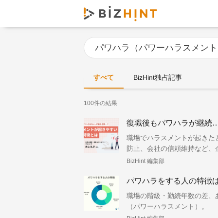
すべて
BizHint独占記事
100件の結果
復職後もパワハラが継続
職場でハラスメントが起きた
防止、会社の信頼維持など、
ます。
BizHint 編集部
パワハラをする人の特徴
職場の階級・勤続年数の差、
（パワーハラスメント）。