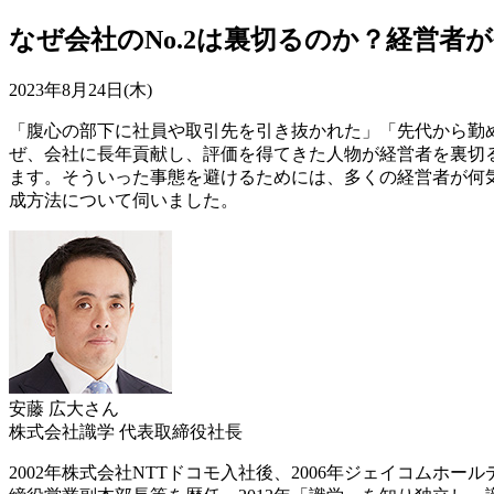
なぜ会社のNo.2は裏切るのか？経営者
2023年8月24日(木)
「腹心の部下に社員や取引先を引き抜かれた」「先代から勤め
ぜ、会社に長年貢献し、評価を得てきた人物が経営者を裏切る
ます。そういった事態を避けるためには、多くの経営者が何気
成方法について伺いました。
安藤 広大さん
株式会社識学 代表取締役社長
2002年株式会社NTTドコモ入社後、2006年ジェイコム