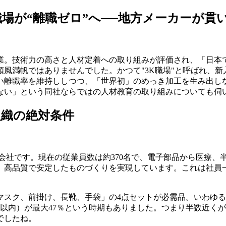
職場が“離職ゼロ”へ──地方メーカーが貫
業。技術力の高さと人材定着への取り組みが評価され、「日本
風満帆ではありませんでした。かつて"3K職場"と呼ばれ、新
低い離職率を維持ししつつ、「世界初」のめっき加工を生み出し
ない」という同社ならではの人材教育の取り組みについても伺
組織の絶対条件
工会社です。現在の従業員数は約370名で、電子部品から医療
が、高品質で安定したものづくりを実現しています。これは社
「マスク、前掛け、長靴、手袋」の4点セットが必需品。いわゆ
年以内）が最大47％という時期もありました。つまり半数近く
でしたね。