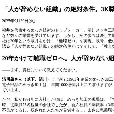
「人が辞めない組織」の絶対条件。3K
2025年9月30日(火)
福井を代表するめっき技術のトップメーカー、清川メッキ工
など数々の栄誉を受けています。しかし、その歩みは決して順
社は20年という歳月をかけ、「離職ゼロ」を実現。以降、
語る「人が辞めない組織」の絶対条件とは？そして、「教え
20年かけて離職ゼロへ。人が辞めない
――まず、貴社について教えてください。
清川肇さん（以下、清川）：
当社は1963年創業のめっき加
電子部品のめっき加工は、年間1000億個以上にのぼります
ています。
ただ、私が1991年に入社した頃は、めっき加工の現場は、
時、従業員75名程度の会社でしたが、新入社員の離職率（3
不良がでるし、残された人たちが苦労する…。まさに悪循環