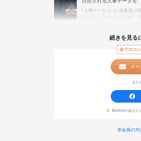
注目される人事データを
｢人事データ｣とは､従業員に関
のから、「スキル｣「評価｣「
ったデータのクラウド化が、
続きを見る
全てのコ
メー
また
BizHintがあ
非会員の方