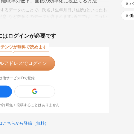
、離職率の低下、面接の効率化に役立てる方法
# 
するデータのことで､｢氏名｣｢生年月日｣｢住所｣といったも
# 
勤怠｣など数多くのデータが含まれます｡近年では、こうい
多く
にはログインが必要です
ンテンツが無料で読めます
ルアドレスでログイン
は他サービスIDで登録
なたの許可無く投稿することはありません
はこちらから登録（無料）