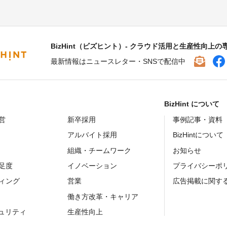
BizHint（ビズヒント）- クラウド活用と生産性向上の
最新情報はニュースレター・SNSで配信中
BizHint について
営
新卒採用
事例記事・資料
アルバイト採用
BizHintについて
組織・チームワーク
お知らせ
足度
イノベーション
プライバシーポ
ィング
営業
広告掲載に関す
働き方改革・キャリア
キュリティ
生産性向上