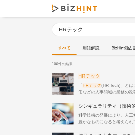
すべて
用語解説
BizHint独
100件の結果
HRテック
「
HRテック
(HR Tech)
価などの人事領域の業務の改善
sources）とテクノロジー
シンギュラリティ（技術
科学技術の発展により、人工
豊かなものになると考えられて
るシンギュラリティ（技術的