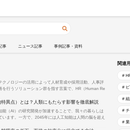
検索
占記事
ニュース記事
事例記事・資料
関連
# 
」とはテクノロジーの活用によって人材育成や採用活動、人事評
# 
を行うソリューション群を指す言葉で、HR（Human Re
# 
的特異点）とは？人類にもたらす影響を徹底解説
# 
知能（AI）の研究開発が加速することで、我々の暮らしは
います。一方で、2045年には人工知能は人間の脳を超え
# 
特異点）に到