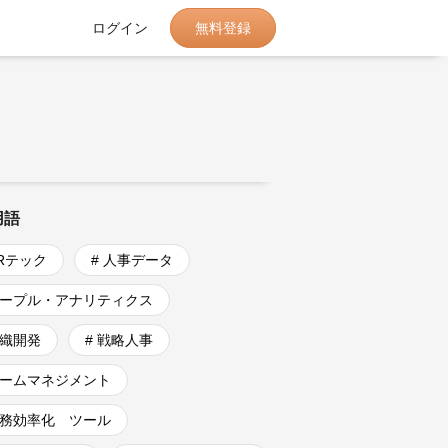
無料登録
ログイン
用語
HRテック
# 人事データ
ピープル・アナリティクス
組織開発
# 戦略人事
チームマネジメント
業務効率化 ツール