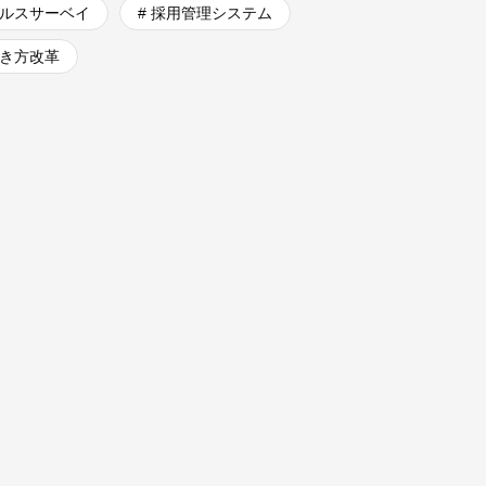
パルスサーベイ
# 採用管理システム
働き方改革