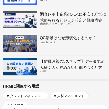
ULIZA
調査レポ┃企業の未来に不安！経営に
求められるビジョン策定と戦略構築
未来思考マーケティング
QC活動はなぜ形骸化するのか？
Teachme Biz
【離職改善の3ステップ】データで読
み解く人が辞めない組織のつくり方
ourly
HRMに関連する用語
タレントマネジメント
人材マネジメント
人的資源