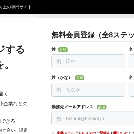
向上の専門サイト
無料会員登録（全8ステッ
お勤め先について教えて下さ
戻る
全ての項目を入力して下さい
ジする
姓
名
必須
勤務先名
必須
を。
会社名を入力し、下に出る候補を選んでください。
す。
姓（かな）
名
必須
届く
部署・役職正式名称
必須
小企業などの
勤務先メールアドレス
必須
加できる
電話番号
必須
向き合い、課題
企業メールアドレスでのご登録をお願いいたし