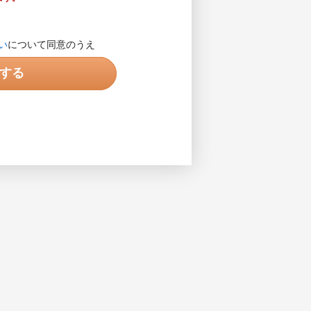
します。営業目的の電話ではありま
い
について同意のうえ
入力してください。入力例で示され
する