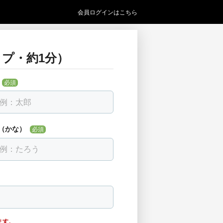
会員ログインはこちら
プ・約1分）
い
必須
必須
見つからない場合は「該当なし」を選べま
（かな）
必須
ます。