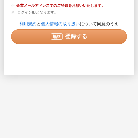
企業メールアドレスでのご登録をお願いいたします。
ログインIDとなります。
登録内容の確認が必要な場合のみご連絡します。営業目
利用規約
と
個人情報の取り扱い
について同意のうえ
的の電話ではありません。
実際に連絡可能な電話番号を半角数字で入力してくださ
登録する
無料
い。入力例で示されている番号は使用できません。
次へ