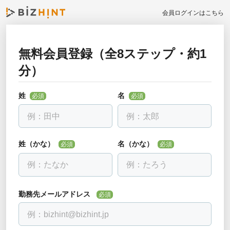
会員ログインはこちら
無料会員登録（全8ステップ・約1
お勤め先について教えて下さい
分）
戻る
必須
全ての項目を入力して下さい
姓
名
必須
必須
勤務先名
必須
会社名を入力し、下に出る候補を選んでください。見つからない場合
は「該当なし」を選べます。
姓（かな）
名（かな）
必須
必須
部署・役職正式名称
必須
勤務先メールアドレス
必須
電話番号
必須