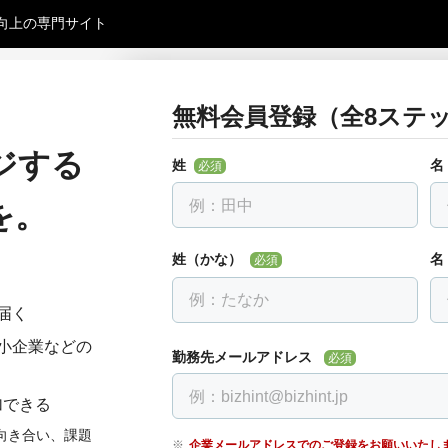
向上の専門サイト
無料会員登録（全8ステッ
お勤め先について教えて下さ
戻る
全ての項目を入力して下さい
ジする
姓
名
必須
勤務先名
必須
を。
会社名を入力し、下に出る候補を選んでください。
す。
姓（かな）
名
必須
届く
部署・役職正式名称
必須
小企業などの
勤務先メールアドレス
必須
加できる
電話番号
必須
向き合い、課題
企業メールアドレスでのご登録をお願いいたし