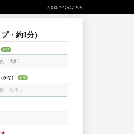
会員ログインはこちら
プ・約1分）
い
必須
必須
見つからない場合は「該当なし」を選べま
（かな）
必須
ます。