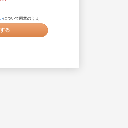
します。営業目的の電話ではありま
い
について同意のうえ
入力してください。入力例で示され
する