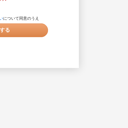
します。営業目的の電話ではありま
い
について同意のうえ
入力してください。入力例で示され
する