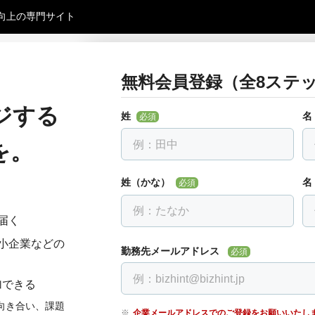
向上の専門サイト
無料会員登録（全8ステッ
お勤め先について教えて下さ
戻る
全ての項目を入力して下さい
ジする
姓
名
必須
勤務先名
必須
を。
会社名を入力し、下に出る候補を選んでください。
す。
姓（かな）
名
必須
届く
部署・役職正式名称
必須
小企業などの
勤務先メールアドレス
必須
加できる
電話番号
必須
向き合い、課題
企業メールアドレスでのご登録をお願いいたし