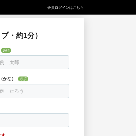
会員ログインはこちら
プ・約1分）
い
必須
必須
見つからない場合は「該当なし」を選べま
（かな）
必須
ます。