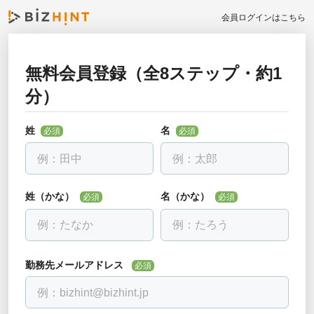
会員ログインはこちら
無料会員登録（全8ステップ・約1
お勤め先について教えて下さい
分）
戻る
必須
全ての項目を入力して下さい
姓
名
必須
必須
勤務先名
必須
会社名を入力し、下に出る候補を選んでください。見つからない場合
は「該当なし」を選べます。
姓（かな）
名（かな）
必須
必須
部署・役職正式名称
必須
勤務先メールアドレス
必須
電話番号
必須