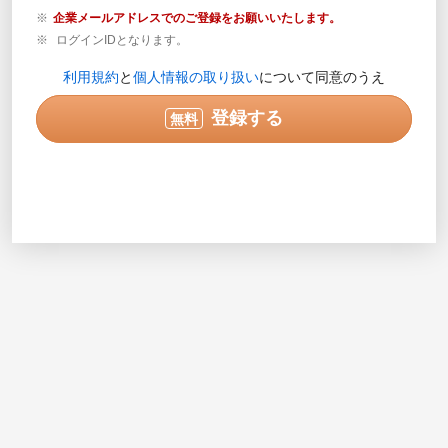
企業メールアドレスでのご登録をお願いいたします。
ログインIDとなります。
登録内容の確認が必要な場合のみご連絡します。営業目
利用規約
と
個人情報の取り扱い
について同意のうえ
的の電話ではありません。
実際に連絡可能な電話番号を半角数字で入力してくださ
登録する
無料
い。入力例で示されている番号は使用できません。
次へ