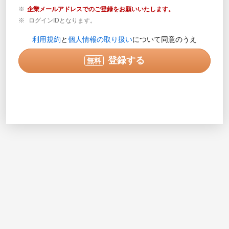
企業メールアドレスでのご登録をお願いいたします。
ログインIDとなります。
登録内容の確認が必要な場合のみご連絡します。営業目
利用規約
と
個人情報の取り扱い
について同意のうえ
的の電話ではありません。
実際に連絡可能な電話番号を半角数字で入力してくださ
登録する
無料
い。入力例で示されている番号は使用できません。
次へ