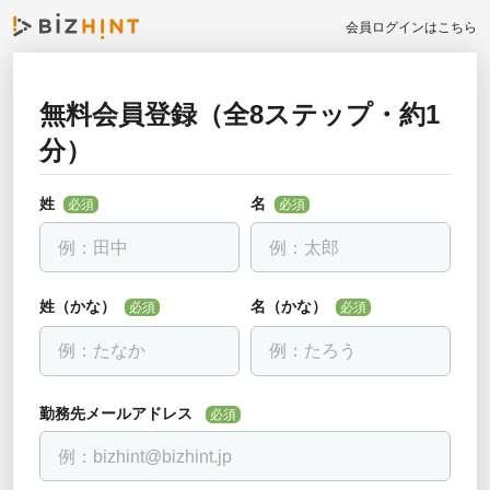
会員ログインはこちら
無料会員登録（全8ステップ・約1
お勤め先について教えて下さい
分）
戻る
必須
全ての項目を入力して下さい
姓
名
必須
必須
勤務先名
必須
会社名を入力し、下に出る候補を選んでください。見つからない場合
は「該当なし」を選べます。
姓（かな）
名（かな）
必須
必須
部署・役職正式名称
必須
勤務先メールアドレス
必須
電話番号
必須