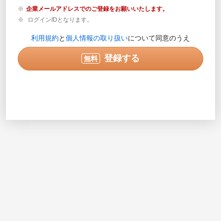
企業メールアドレスでのご登録をお願いいたします。
ログインIDとなります。
登録内容の確認が必要な場合のみご連絡します。営業目
利用規約
と
個人情報の取り扱い
について同意のうえ
的の電話ではありません。
実際に連絡可能な電話番号を半角数字で入力してくださ
登録する
無料
い。入力例で示されている番号は使用できません。
次へ