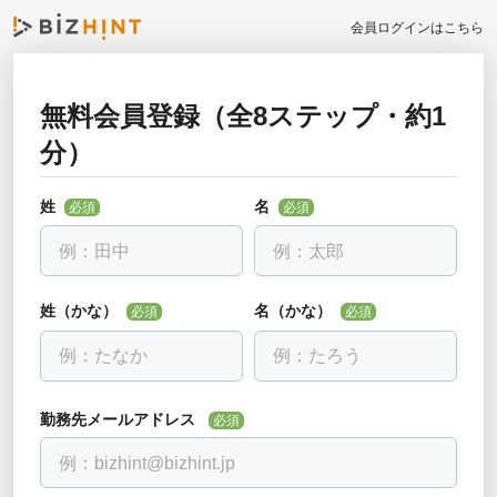
会員ログインはこちら
無料会員登録（全8ステップ・約1
お勤め先について教えて下さい
分）
戻る
必須
全ての項目を入力して下さい
姓
名
必須
必須
勤務先名
必須
会社名を入力し、下に出る候補を選んでください。見つからない場合
は「該当なし」を選べます。
姓（かな）
名（かな）
必須
必須
部署・役職正式名称
必須
勤務先メールアドレス
必須
電話番号
必須