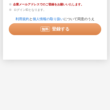
企業メールアドレスでのご登録をお願いいたします。
ログインIDとなります。
登録内容の確認が必要な場合のみご連絡します。営業目
利用規約
と
個人情報の取り扱い
について同意のうえ
的の電話ではありません。
実際に連絡可能な電話番号を半角数字で入力してくださ
登録する
無料
い。入力例で示されている番号は使用できません。
次へ