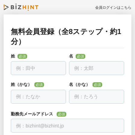
会員ログインはこちら
無料会員登録（全8ステップ・約1
お勤め先について教えて下さい
分）
戻る
必須
全ての項目を入力して下さい
姓
名
必須
必須
勤務先名
必須
会社名を入力し、下に出る候補を選んでください。見つからない場合
は「該当なし」を選べます。
姓（かな）
名（かな）
必須
必須
部署・役職正式名称
必須
勤務先メールアドレス
必須
電話番号
必須