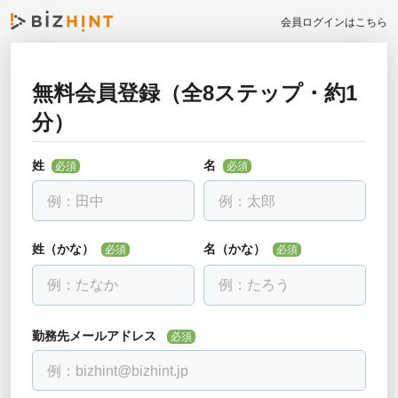
会員ログインはこちら
無料会員登録（全8ステップ・約1
お勤め先について教えて下さい
分）
戻る
必須
全ての項目を入力して下さい
姓
名
必須
必須
勤務先名
必須
会社名を入力し、下に出る候補を選んでください。見つからない場合
は「該当なし」を選べます。
姓（かな）
名（かな）
必須
必須
部署・役職正式名称
必須
勤務先メールアドレス
必須
電話番号
必須