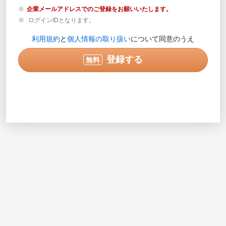
企業メールアドレスでのご登録をお願いいたします。
ログインIDとなります。
登録内容の確認が必要な場合のみご連絡します。営業目
利用規約
と
個人情報の取り扱い
について同意のうえ
的の電話ではありません。
実際に連絡可能な電話番号を半角数字で入力してくださ
登録する
無料
い。入力例で示されている番号は使用できません。
次へ