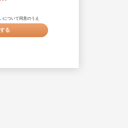
します。営業目的の電話ではありま
い
について同意のうえ
入力してください。入力例で示され
する