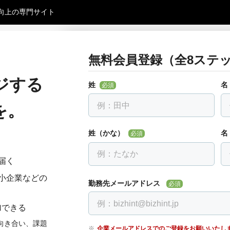
向上の専門サイト
無料会員登録（全8ステッ
お勤め先について教えて下さ
戻る
全ての項目を入力して下さい
ジする
姓
名
必須
勤務先名
必須
を。
会社名を入力し、下に出る候補を選んでください。
す。
姓（かな）
名
必須
届く
部署・役職正式名称
必須
小企業などの
勤務先メールアドレス
必須
加できる
電話番号
必須
向き合い、課題
企業メールアドレスでのご登録をお願いいたし