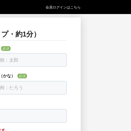
会員ログインはこちら
プ・約1分）
い
必須
必須
見つからない場合は「該当なし」を選べま
（かな）
必須
ます。