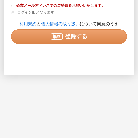
企業メールアドレスでのご登録をお願いいたします。
ログインIDとなります。
登録内容の確認が必要な場合のみご連絡します。営業目
利用規約
と
個人情報の取り扱い
について同意のうえ
的の電話ではありません。
実際に連絡可能な電話番号を半角数字で入力してくださ
登録する
無料
い。入力例で示されている番号は使用できません。
次へ