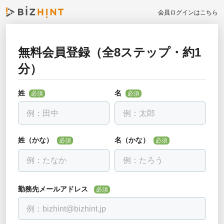
会員ログインはこちら
無料会員登録（全8ステップ・約1
お勤め先について教えて下さい
分）
戻る
必須
全ての項目を入力して下さい
姓
名
必須
必須
勤務先名
必須
会社名を入力し、下に出る候補を選んでください。見つからない場合
は「該当なし」を選べます。
姓（かな）
名（かな）
必須
必須
部署・役職正式名称
必須
勤務先メールアドレス
必須
電話番号
必須