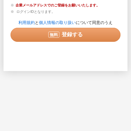
企業メールアドレスでのご登録をお願いいたします。
ログインIDとなります。
登録内容の確認が必要な場合のみご連絡します。営業目
利用規約
と
個人情報の取り扱い
について同意のうえ
的の電話ではありません。
実際に連絡可能な電話番号を半角数字で入力してくださ
登録する
無料
い。入力例で示されている番号は使用できません。
次へ