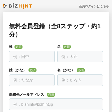
会員ログインはこちら
無料会員登録（全8ステップ・約1
お勤め先について教えて下さい
分）
戻る
必須
全ての項目を入力して下さい
姓
名
必須
必須
勤務先名
必須
会社名を入力し、下に出る候補を選んでください。見つからない場合
は「該当なし」を選べます。
姓（かな）
名（かな）
必須
必須
部署・役職正式名称
必須
勤務先メールアドレス
必須
電話番号
必須