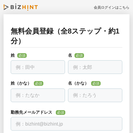
会員ログインはこちら
無料会員登録（全8ステップ・約1
お勤め先について教えて下さい
分）
戻る
必須
全ての項目を入力して下さい
姓
名
必須
必須
勤務先名
必須
会社名を入力し、下に出る候補を選んでください。見つからない場合
は「該当なし」を選べます。
姓（かな）
名（かな）
必須
必須
部署・役職正式名称
必須
勤務先メールアドレス
必須
電話番号
必須