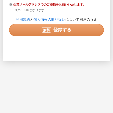
企業メールアドレスでのご登録をお願いいたします。
ログインIDとなります。
登録内容の確認が必要な場合のみご連絡します。営業目
利用規約
と
個人情報の取り扱い
について同意のうえ
的の電話ではありません。
実際に連絡可能な電話番号を半角数字で入力してくださ
登録する
無料
い。入力例で示されている番号は使用できません。
次へ