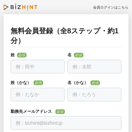
会員ログインはこちら
無料会員登録（全8ステップ・約1
お勤め先について教えて下さい
分）
戻る
必須
全ての項目を入力して下さい
姓
名
必須
必須
勤務先名
必須
会社名を入力し、下に出る候補を選んでください。見つからない場合
は「該当なし」を選べます。
姓（かな）
名（かな）
必須
必須
部署・役職正式名称
必須
勤務先メールアドレス
必須
電話番号
必須