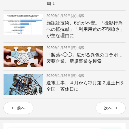
1
2020年1月29日(水)
掲載
顔認証技術、6割が不安。「撮影行為
への抵抗感」「利用用途の不明瞭さ」
が主な理由に
2020年1月26日(日)
掲載
「製薬×◯◯」広がる異色のコラボ…
製薬企業、新規事業を模索
2020年1月26日(日)
掲載
送電工事、４月から毎月第２週土日を
全国一斉休日に
前へ
次へ