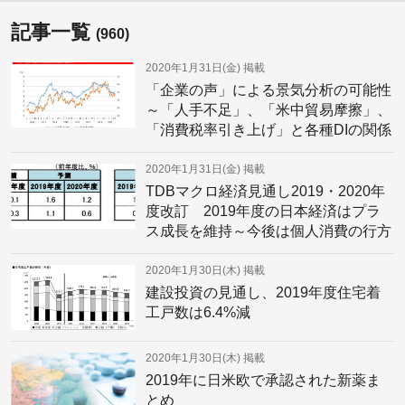
記事一覧
(960)
2020年1月31日(金)
掲載
「企業の声」による景気分析の可能性
～「人手不足」、「米中貿易摩擦」、
「消費税率引き上げ」と各種DIの関係
～
2020年1月31日(金)
掲載
TDBマクロ経済見通し2019・2020年
度改訂 2019年度の日本経済はプラ
ス成長を維持～今後は個人消費の行方
がカギを握る～
2020年1月30日(木)
掲載
建設投資の見通し、2019年度住宅着
工戸数は6.4%減
2020年1月30日(木)
掲載
2019年に日米欧で承認された新薬ま
とめ