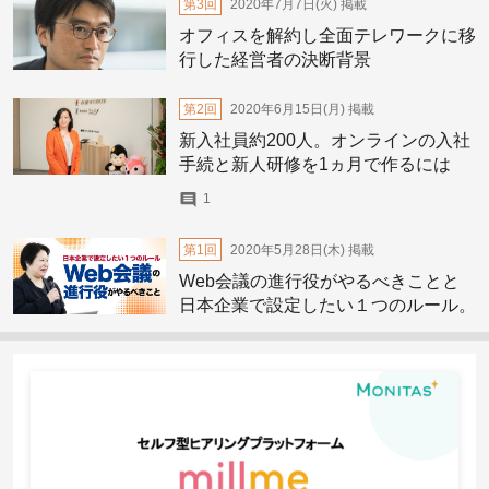
第3回
2020年7月7日(火)
掲載
オフィスを解約し全面テレワークに移
行した経営者の決断背景
第2回
2020年6月15日(月)
掲載
新入社員約200人。オンラインの入社
手続と新人研修を1ヵ月で作るには
1
第1回
2020年5月28日(木)
掲載
Web会議の進行役がやるべきことと
日本企業で設定したい１つのルール。
テレワークで露見するものとは？