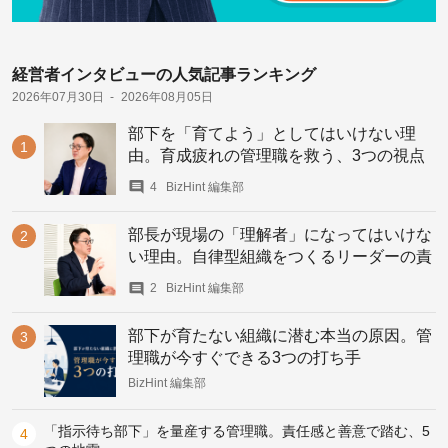
経営者インタビューの人気記事ランキング
2026年07月30日
2026年08月05日
部下を「育てよう」としてはいけない理
由。育成疲れの管理職を救う、3つの視点
4
BizHint 編集部
部長が現場の「理解者」になってはいけな
い理由。自律型組織をつくるリーダーの責
務
2
BizHint 編集部
部下が育たない組織に潜む本当の原因。管
理職が今すぐできる3つの打ち手
BizHint 編集部
「指示待ち部下」を量産する管理職。責任感と善意で踏む、5