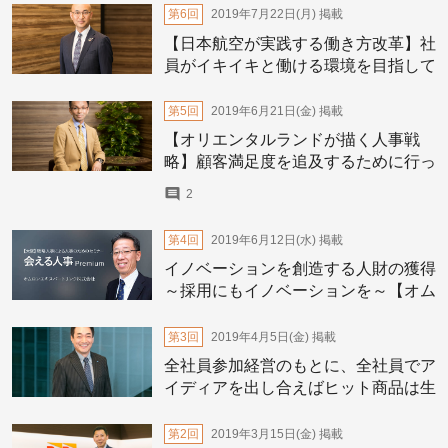
第6回
2019年7月22日(月)
掲載
【日本航空が実践する働き方改革】社
員がイキイキと働ける環境を目指して
第5回
2019年6月21日(金)
掲載
【オリエンタルランドが描く人事戦
略】顧客満足度を追及するために行っ
たのは「従業員が安心して働ける環境
2
づくり」
第4回
2019年6月12日(水)
掲載
イノベーションを創造する人財の獲得
～採用にもイノベーションを～【オム
ロン エキスパートリンク田那村俊也
さん】
第3回
2019年4月5日(金)
掲載
全社員参加経営のもとに、全社員でア
イディアを出し合えばヒット商品は生
み出せる【小林製薬のイノベーターを
阻害しない人事施策】
第2回
2019年3月15日(金)
掲載