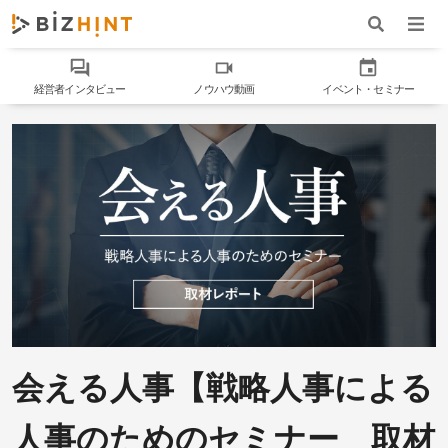
ナビゲ
ワード検索
経営者インタビュー
ノウハウ動画
イベント・セミナー
会える人事【戦略人事による
人事のためのセミナー 取材