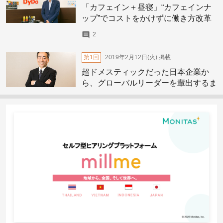
「カフェイン＋昼寝」“カフェインナ
ップ”でコストをかけずに働き方改革
（生産性向上）!?【ダイドードリン
2
コ・取締役執行役員人事総務本部長
濱中昭一さん】
第1回
2019年2月12日(火)
掲載
超ドメスティックだった日本企業か
ら、グローバルリーダーを輩出するま
でになるには【日本板硝子・人事部ア
ジア統括部長梯慶太さん】