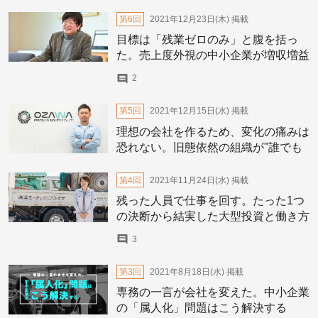
第6回
2021年12月23日(木)
掲載
目標は「残業ゼロのみ」と腹を括っ
た。売上度外視の中小企業が増収増益
を続けられる理由
2
第5回
2021年12月15日(水)
掲載
理想の会社を作るため、変化の痛みは
恐れない。旧態依然の組織が"誰でも
チャレンジできる場所"になるまで
第4回
2021年11月24日(水)
掲載
残った人員で仕事を回す。たった1つ
の決断から結実した大型投資と働き方
改革
3
第3回
2021年8月18日(水)
掲載
専務の一言が会社を変えた。中小企業
の「属人化」問題はこう解決する