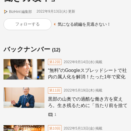
2022年9月13日(火)
更新
BizHint 編集部
フォローする
気になる続編を見逃さない！
バックナンバー
(12)
第12回
2022年9月14日(水)
掲載
“無料”のGoogleスプレッドシートで社
内の属人化を解消！たった1年で変化
をもたらした35歳・若手CCOのある
プロジェクトを大公開
第11回
2022年5月19日(木)
掲載
黒部の山奥での過酷な働き方を変え
ろ。生き残るために「当たり前を捨て
た」建設会社の挑戦
1
第10回
2022年5月13日(金)
掲載