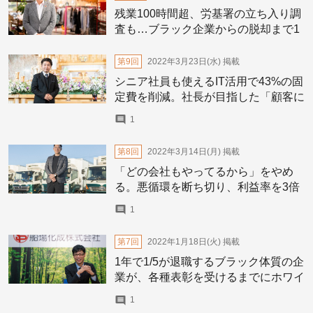
残業100時間超、労基署の立ち入り調
査も…ブラック企業からの脱却まで1
5年。残業ゼロ・業績2倍に
第9回
2022年3月23日(水)
掲載
シニア社員も使えるIT活用で43%の固
定費を削減。社長が目指した「顧客に
寄り添う」お葬式の作り方。
1
第8回
2022年3月14日(月)
掲載
「どの会社もやってるから」をやめ
る。悪循環を断ち切り、利益率を3倍
に改善した社長が目指す「正しくカッ
1
コいい運送業」の在り方
第7回
2022年1月18日(火)
掲載
1年で1/5が退職するブラック体質の企
業が、各種表彰を受けるまでにホワイ
ト化した理由
1