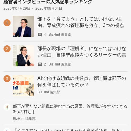
経営者インタビューの人気記事ランキング
2026年07月29日
2026年08月04日
部下を「育てよう」としてはいけない理
由。育成疲れの管理職を救う、3つの視点
4
BizHint 編集部
部長が現場の「理解者」になってはいけな
い理由。自律型組織をつくるリーダーの責
務
2
BizHint 編集部
AIで化ける組織の共通点。管理職は部下の
何を伸ばしているのか？
BizHint 編集部
部下が育たない組織に潜む本当の原因。管理職が今すぐできる
3つの打ち手
BizHint 編集部
「イエスマンばかり」からはじまった組織改革15年。超トッ