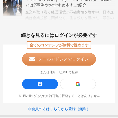
き方につ
とは?事例やおすすめ本もご紹介
企業を取り巻く経営環境が不確実性を増す中、日本企
業は企業規模に関係なく、生き残りを懸けた、最善の
企業経営を求められるようになりました。中でも日本
企業の大半を占める中小企業・零細企業はより差別化
続きを見るにはログインが必要です
された戦
全てのコンテンツが無料で読めます
メールアドレスでログイン
または他サービスIDで登録
BizHintがあなたの許可無く投稿することはありません
非会員の方はこちらから登録（無料）