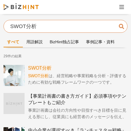
ナビゲ
検索
すべて
用語解説
BizHint独占記事
事例記事・資料
29件の結果
SWOT分析
SWOT分析
は、経営戦略や事業戦略を分析・評価する
ために有効な戦略フレームワークの一つです。
【事業計画書の書き方ガイド】必須事項やテン
プレートもご紹介
事業計画書は会社の方向性や目指すべき目標を目に見
える形にし、従業員にも経営者のメッセージを伝え、
共に働く者のベクトルを同じ方向へ向けるための重要
なツールとなります。この記事では、事業計画書の書
中小企業が選択すべき『ランチェスター戦略』