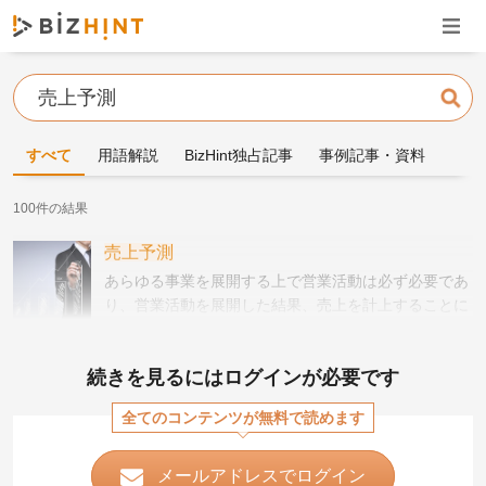
ナビゲ
検索
すべて
用語解説
BizHint独占記事
事例記事・資料
100件の結果
売上予測
あらゆる事業を展開する上で営業活動は必ず必要であ
り、営業活動を展開した結果、売上を計上することに
なります。
続きを見るにはログインが必要です
全てのコンテンツが無料で読めます
メールアドレスでログイン