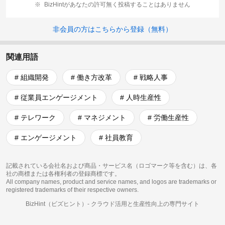
BizHintがあなたの許可無く投稿することはありません
非会員の方はこちらから登録（無料）
関連用語
# 組織開発
# 働き方改革
# 戦略人事
# 従業員エンゲージメント
# 人時生産性
# テレワーク
# マネジメント
# 労働生産性
# エンゲージメント
# 社員教育
記載されている会社名および商品・サービス名（ロゴマーク等を含む）は、各
社の商標または各権利者の登録商標です。
All company names, product and service names, and logos are trademarks or
registered trademarks of their respective owners.
BizHint（ビズヒント）-
クラウド活用と生産性向上の専門サイト