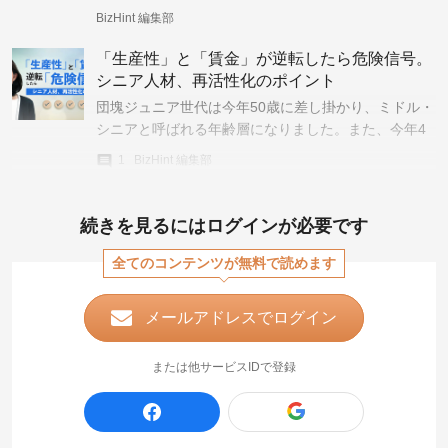
施策を行っています。
BizHint 編集部
「生産性」と「賃金」が逆転したら危険信号。
シニア人材、再活性化のポイント
団塊ジュニア世代は今年50歳に差し掛かり、ミドル・
シニアと呼ばれる年齢層になりました。また、今年4
月に施行された改正高年齢者雇用安定法により、70歳
1
BizHint 編集部
まで働くことが当たり前の時代になりつつあります。
シニ
続きを見るにはログインが必要です
全てのコンテンツが無料で読めます
メールアドレスでログイン
または他サービスIDで登録