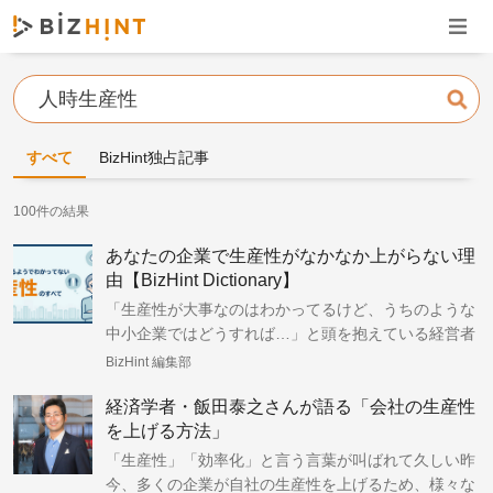
ナビゲ
検索
すべて
BizHint独占記事
100件の結果
あなたの企業で生産性がなかなか上がらない理
由【BizHint Dictionary】
「生産性が大事なのはわかってるけど、うちのような
中小企業ではどうすれば…」と頭を抱えている経営者
の皆さん！
BizHint 編集部
経済学者・飯田泰之さんが語る「会社の生産性
を上げる方法」
「生産性」「効率化」と言う言葉が叫ばれて久しい昨
今、多くの企業が自社の生産性を上げるため、様々な