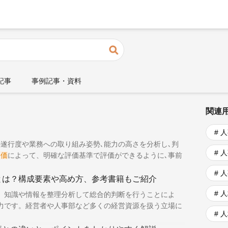
検索
占記事
事例記事・資料
関連
# 
の遂行度や業務への取り組み姿勢､能力の高さを分析し､判
# 
評価
によって、明確な評価基準で評価ができるように､事前
毎回の
人事評価
# 
とは？構成要素や高め方、参考書籍もご紹介
# 
、知識や情報を整理分析して総合的判断を行うことによ
力です。経営者や人事部など多くの経営資源を扱う立場に
# 
ネジメントスキルとし