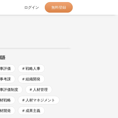
無料登録
ログイン
用語
人事評価
# 戦略人事
人事考課
# 組織開発
人事評価制度
# 人材管理
人材戦略
# 人材マネジメント
人材開発
# 成果主義