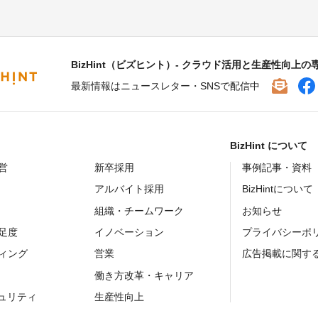
BizHint（ビズヒント）- クラウド活用と生産性向上の
最新情報はニュースレター・SNSで配信中
BizHint について
営
新卒採用
事例記事・資料
アルバイト採用
BizHintについて
組織・チームワーク
お知らせ
足度
イノベーション
プライバシーポ
ィング
営業
広告掲載に関す
働き方改革・キャリア
キュリティ
生産性向上