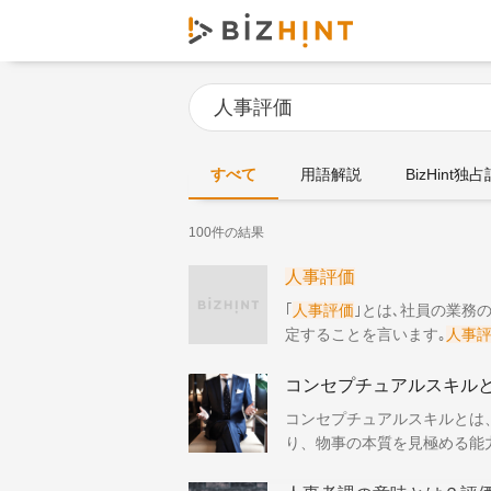
すべて
用語解説
BizHint独
100件の結果
人事評価
｢
人事評価
｣とは､社員の業務
定することを言います｡
人事
に基準を決めておくことで､
コンセプチュアルスキル
コンセプチュアルスキルとは
り、物事の本質を見極める能
いる人材が身に付けるべきマ