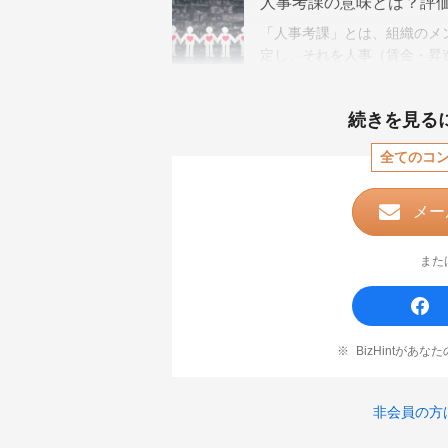
人事考課の意味とは？評
「人事考課」とは、組織のメ
定し、それを人事（賃金・昇
についてご紹介します。
続きを見る
全てのコ
メー
また
BizHintがあ
非会員の方