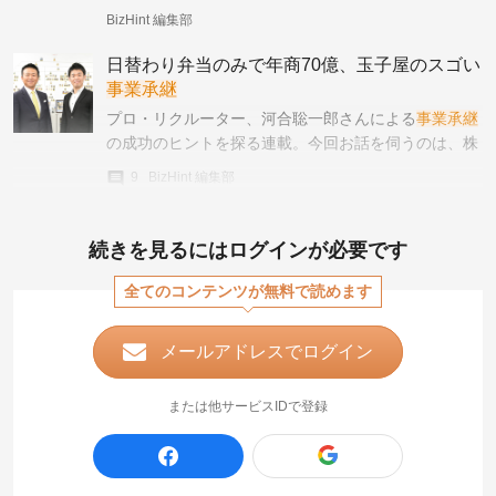
た。なお、同様の調査は2020年5月に第1回（新型コ
BizHint 編集部
ロナウイルスの流行以前）、2021年９月に第2回
日替わり弁当のみで年商70億、玉子屋のスゴい
事業承継
プロ・リクルーター、河合聡一郎さんによる
事業承継
の成功のヒントを探る連載。今回お話を伺うのは、株
式会社玉子屋 代表取締役社長の菅原勇一郎さんです。
9
BizHint 編集部
続きを見るにはログインが必要です
全てのコンテンツが無料で読めます
メールアドレスでログイン
または他サービスIDで登録