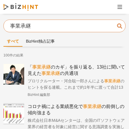
ナビゲ
検索
すべて
BizHint独占記事
100件の結果
「
事業承継
のカギ」を振り返る、13社に聞いて
見えた
事業承継
の共通項
プロリクルーター・河合聡一郎さんによる
事業承継
の
ヒントを探る連載。これまで約1年半に渡って合計13
社に
事業承継
のエピソードを伺ってきました。
BizHint 編集部
コロナ禍による業績悪化で
事業承継
の前倒しの
傾向強まる
株式会社日本M&Aセンターは、全国のITソフトウェア
業界の経営者を対象に経営に関する意識調査を実施し