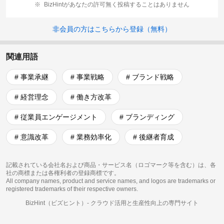
BizHintがあなたの許可無く投稿することはありません
非会員の方はこちらから登録（無料）
関連用語
# 事業承継
# 事業戦略
# ブランド戦略
# 経営理念
# 働き方改革
# 従業員エンゲージメント
# ブランディング
# 意識改革
# 業務効率化
# 後継者育成
記載されている会社名および商品・サービス名（ロゴマーク等を含む）は、各
社の商標または各権利者の登録商標です。
All company names, product and service names, and logos are trademarks or
registered trademarks of their respective owners.
BizHint（ビズヒント）-
クラウド活用と生産性向上の専門サイト