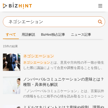
ナビゲ
検索
すべて
用語解説
BizHint独占記事
ニュース記事
15件の結果
ネゴシエーション
ネゴシエーション
とは、意見や方向性の不一致が発生
した際に議論によって合意や調整を図ることを指し、
そのスキルやテクニックは
ネゴシエーション
スキルと
呼ばれます。
ノンバーバルコミュニケーションの意味とは？
種類・具体例も解説
「ノンバーバルコミュニケーション」とは、言葉以外
の情報をもとに相手の心情を読み取るコミュニケーシ
ョンの事です。今回は、このノンバーバルコミュニケ
ーションの意味や種類、具体例についてご紹介しま
ミドルマネジメントとは？意味や役割、課題や