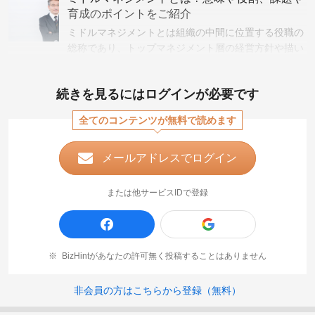
す。
育成のポイントをご紹介
ミドルマネジメントとは組織の中間に位置する役職の
総称であり、トップマネジメント層の経営方針や描い
ている成長ビジョンを正しく理解し、目標や課題の達
成に向けてロワーマネジメント層や現場従業員のコン
続きを見るにはログインが必要です
トロール
全てのコンテンツが無料で読めます
メールアドレスでログイン
または他サービスIDで登録
BizHintがあなたの許可無く投稿することはありません
非会員の方はこちらから登録（無料）