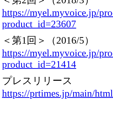
https://myel.myvoice.jp/pro
product_id=23607
＜第1回＞（2016/5）
https://myel.myvoice.jp/pro
product_id=21414
プレスリリース
https://prtimes.jp/main/ht