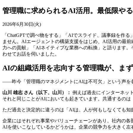
管理職に求められるAI活用。最低限やる
2026年6月30日(火)
「ChatGPTで調べ物をする」「AIでスライド、議事録を
ません。AIエージェントの構築支援をはじめ、AI活用の最前線に立
力への貢献」「AIネイティブな業務への転換」と語ります。
わせてお話を伺いました。
AIの組織活用を志向する管理職が、ま
――昨今「管理職のマネジメントにAIは不可欠」という声
山川 雄志 さん（以下、山川）：
例えば過去にインターネット
それと同じことがAIにおいても起きています。共通するのは
ただ過去と決定的に違うのは「AIは、人が何もしなくても
企業にはそれぞれ事業やバリューチェーンがあり、社内の各
AIを使いこなしているかどうかは、企業の競争力を大きく左