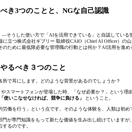
べき3つのことと、NGな自己認識
作る」―そうした使い方で「AIを活用できている」と自認して
つ株式会社ギブリー 取締役CAIO（Chief AI Office
そのために最低限必要な管理職の行動とは何か？AI活用を進
ずやるべき３つのこと
を各所で耳にします。どのような背景があるのでしょうか？
やスマートフォンが登場した時、「なぜ必要か？」という理由
「使いこなせなければ、競争に負ける」
ということ。
知的労働を行う」という点です。そのような体験を、人類は初め
部門が専門知識をもって新たな価値を生み出し続けていますが
右するのです。