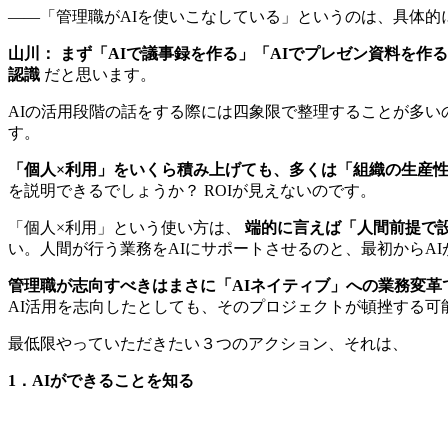
――「管理職がAIを使いこなしている」というのは、具体的
山川：
まず「AIで議事録を作る」「AIでプレゼン資料を作
認識
だと思います。
AIの活用段階の話をする際には四象限で整理することが多
す。
「個人×利用」をいくら積み上げても、多くは「組織の生産
を説明できるでしょうか？ ROIが見えないのです。
「個人×利用」という使い方は、
端的に言えば「人間前提で設
い。人間が行う業務をAIにサポートさせるのと、最初からA
管理職が志向すべきはまさに「AIネイティブ」への業務変革
AI活用を志向したとしても、そのプロジェクトが頓挫する可
最低限やっていただきたい３つのアクション、それは、
1．AIができることを知る