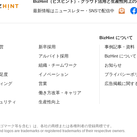
BizHint（ビズヒント）- クラウド活用と生産性向上
最新情報はニュースレター・SNSで配信中
BizHint について
営
新卒採用
事例記事・資料
アルバイト採用
BizHint について
組織・チームワーク
お知らせ
足度
イノベーション
プライバシーポ
ィング
営業
広告掲載に関す
働き方改革・キャリア
キュリティ
生産性向上
ゴマーク等を含む）は、各社の商標または各権利者の登録商標です。
 logos are trademarks or registered trademarks of their respective owners.