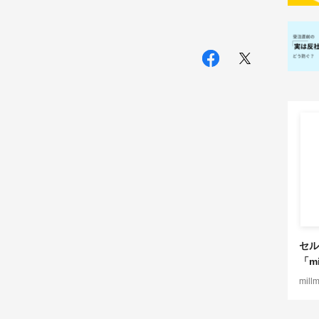
セル
「mi
mill