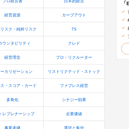
プロ経営者
日本的経営
「B
経営資源
カーブアウト
的リスク・純粋リスク
7S
カウンタビリティ
クレド
経営理念
プロ・リクルーター
ローカリゼーション
リストリクテッド・ストック
ンス・スコア・カード
ファブレス経営
多角化
シナジー効果
トレプレナーシップ
企業価値
事業承継
選択と集中