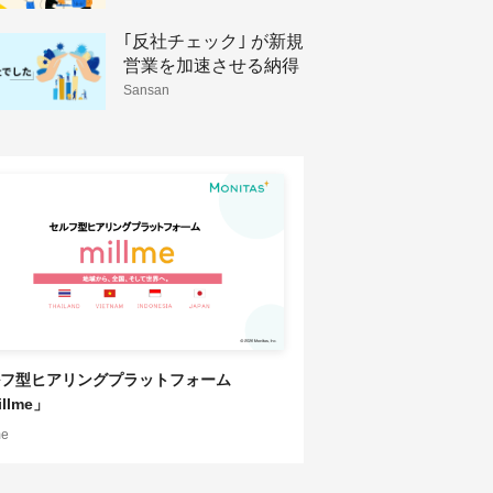
HRソリューション
｢反社チェック｣ が新規
営業を加速させる納得
理由
Sansan
フ型ヒアリングプラットフォーム
llme」
me