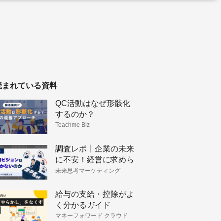
読まれている資料
QC活動はなぜ形骸化
するのか？
Teachme Biz
調査レポ┃企業の未来
に不安！経営に求めら
れるビジョン策定と戦
未来思考マーケティング
略構築
給与の支給・控除がよ
く分かるガイド
マネーフォワード クラウド