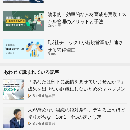
効果的・効率的な人材育成を実践！ス
キル管理のメリットと手法
One人事
｢反社チェック｣ が新規営業を加速さ
せる納得理由
Sansan
あわせて読まれている記事
「あなたは部下に感情を見せていませんか？」
成果を出せない組織にしないためのマネジメン
トの極意
BizHint 編集部
人が辞めない組織の絶対条件。デキる上司ほど
陥りがちな「1on1」4つの落とし穴
BizHint 編集部