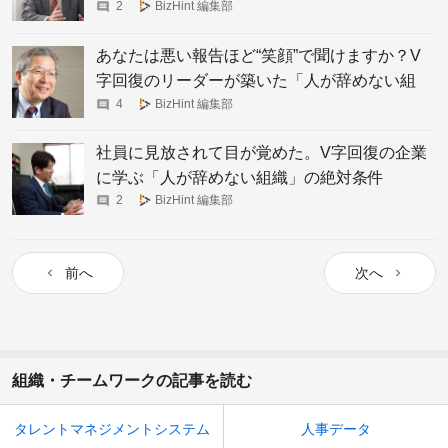
2
BizHint 編集部
あなたは悪い報告ほど“笑顔”で聞けますか？V
字回復のリーダーが築いた「人が辞めない組
織」の神髄
4
BizHint 編集部
社員に見放されて目が覚めた。V字回復の企業
に学ぶ「人が辞めない組織」の絶対条件
2
BizHint 編集部
前へ
次へ
組織・チームワークの記事を読む
タレントマネジメントシステム
人事データ