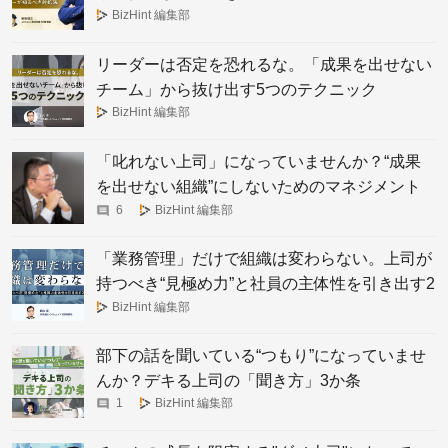
BizHint 編集部
リーダーは否定を恐れるな。「成果を出せない
チーム」から抜け出す5つのテクニック
BizHint 編集部
「叱れない上司」になっていませんか？“成果
を出せない組織”にしないためのマネジメント
の極意
6
BizHint 編集部
「業務管理」だけで組織は変わらない。上司が
持つべき“見極め力”と社員の主体性を引き出す2
つの焦点
BizHint 編集部
部下の話を聞いている“つもり”になっていませ
んか？デキる上司の「聞き方」3か条
1
BizHint 編集部