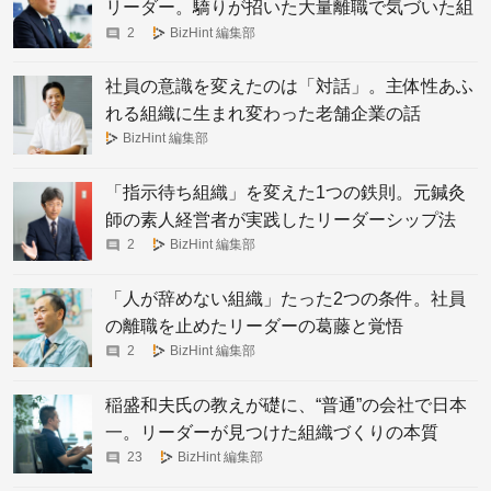
リーダー。驕りが招いた大量離職で気づいた組
織改革の要
2
BizHint 編集部
社員の意識を変えたのは「対話」。主体性あふ
れる組織に生まれ変わった老舗企業の話
BizHint 編集部
「指示待ち組織」を変えた1つの鉄則。元鍼灸
師の素人経営者が実践したリーダーシップ法
2
BizHint 編集部
「人が辞めない組織」たった2つの条件。社員
の離職を止めたリーダーの葛藤と覚悟
2
BizHint 編集部
稲盛和夫氏の教えが礎に、“普通”の会社で日本
一。リーダーが見つけた組織づくりの本質
23
BizHint 編集部