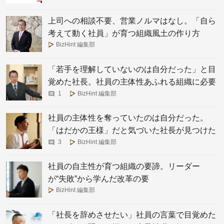
上司への相談不要、営業ノルマはなし。「自ら
考えて動く社員」が育つ組織風土の作り方
BizHint 編集部
「若手を理解していないのは自分だった」と目
覚めた社長。社員の主体性あふれる組織に必要
なリーダーの絶対条件
1
BizHint 編集部
社員の主体性を奪っていたのは自分だった。
「はだかの王様」だと気づいた社長が見つけた
会社作りの本質
3
BizHint 編集部
社員の自主性が育つ組織の要諦。リーダー
が“失敗”から学んだ改革の要
BizHint 編集部
「社長を辞めさせたい」社員の言葉で目覚めた