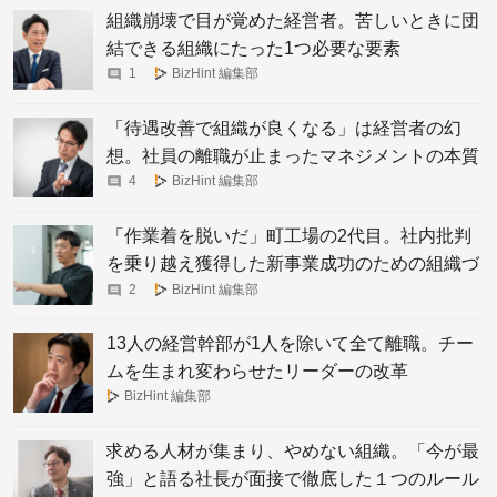
組織崩壊で目が覚めた経営者。苦しいときに団
結できる組織にたった1つ必要な要素
1
BizHint 編集部
「待遇改善で組織が良くなる」は経営者の幻
想。社員の離職が止まったマネジメントの本質
4
BizHint 編集部
「作業着を脱いだ」町工場の2代目。社内批判
を乗り越え獲得した新事業成功のための組織づ
くり
2
BizHint 編集部
13人の経営幹部が1人を除いて全て離職。チー
ムを生まれ変わらせたリーダーの改革
BizHint 編集部
求める人材が集まり、やめない組織。「今が最
強」と語る社長が面接で徹底した１つのルール