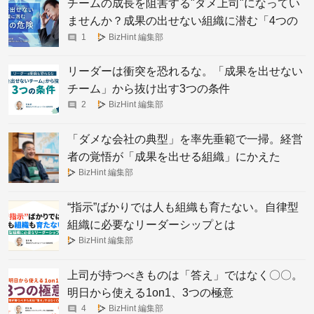
チームの成長を阻害する"ダメ上司"になってい
ませんか？成果の出せない組織に潜む「4つの
危険」
1
BizHint 編集部
リーダーは衝突を恐れるな。「成果を出せない
チーム」から抜け出す3つの条件
2
BizHint 編集部
「ダメな会社の典型」を率先垂範で一掃。経営
者の覚悟が「成果を出せる組織」にかえた
BizHint 編集部
“指示”ばかりでは人も組織も育たない。自律型
組織に必要なリーダーシップとは
BizHint 編集部
上司が持つべきものは「答え」ではなく〇〇。
明日から使える1on1、3つの極意
4
BizHint 編集部