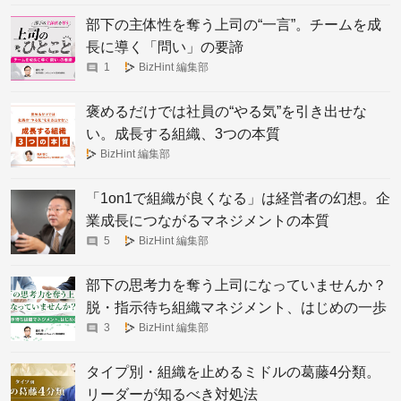
部下の主体性を奪う上司の“一言”。チームを成
長に導く「問い」の要諦
1
BizHint 編集部
褒めるだけでは社員の“やる気”を引き出せな
い。成長する組織、3つの本質
BizHint 編集部
「1on1で組織が良くなる」は経営者の幻想。企
業成長につながるマネジメントの本質
5
BizHint 編集部
部下の思考力を奪う上司になっていませんか？
脱・指示待ち組織マネジメント、はじめの一歩
3
BizHint 編集部
タイプ別・組織を止めるミドルの葛藤4分類。
リーダーが知るべき対処法