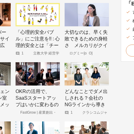
を科学
ーム | wevox
「B
 」に
か？
バー
「心理的安全バブ
大切なのは、早く失
サイ
ル」にご注意を!! : 心
敗できるための身軽
広
理的安全とは「チー
さ メルカリがクイ
ムで仲良くぬるま湯
ックな組織変更を恐
1
立教大学 経営学
ログミー[o_O]
部 中原淳研究室
につかること」では
れない理由
大人の学びを科学
する
ない！
ェン
OKRの活用で、
どんなことでダメ出
ン室
SaaSスタートアッ
しされる？会社の
メッ
プはいかに変わるの
NGラインから導き
伝え
か。「導入企業 vs.
出す「らしい」働き
FastGrow | 産業創出・
1
クラシコムジャ
イノベーションを加速させ
ーナル
デザ
非導入企業」徹底討
方。
るビジネスメディア
論