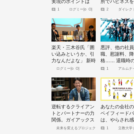
実現のポイントは
所でハピネスを
「女性の活躍」に特
する博士の小さ
1
ログミー[o_O]
2
ダイレク
ーシング ジ
化した制度を作らな
ーブメント
ル
いこと - ログミーBiz
楽天・三木谷氏「囲
悪評、他の社員
い込みというか、引
職、慰謝料、降
力なんだよな」 新時
格…… 退職時
代のチームワークを
実な対応は超リ
ログミー[o_O]
1
アルムナ
特化型メデ
読み解く“銀河系”の
ク！ 今こそ考
アルムナビ
powered by
法則
い、自社にプラ
Official-Alu
なる「社員の送
し方」
逆転するクライアン
あなたの会社の
トとパートナーの力
ベイフィードバ
関係。ガイアックス
は、やらされ感
最年少事業部長に聞
のグダグダトー
未来を変えるプロジェク
1
立教大学
ト
部 中原淳
く「選ばれるクライ
スマホいじくり