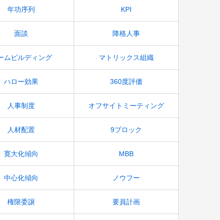
年功序列
KPI
面談
降格人事
ームビルディング
マトリックス組織
ハロー効果
360度評価
人事制度
オフサイトミーティング
人材配置
9ブロック
寛大化傾向
MBB
中心化傾向
ノウフー
権限委譲
要員計画