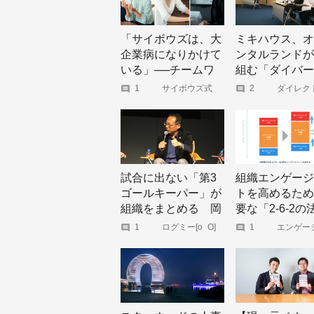
「サイボウズは、大
ミキハウス、オ
企業病になりかけて
ンタルランドが
いる」──チームワ
組む「ダイバー
ークの会社なのに実
ィ×採用」最前
1
サイボウズ式
2
ダイレク
ーシング ジ
は縦割り主義？ 中途
ル
社員の本音を聞いて
みた
試合に出ない「第3
組織エンゲージ
ゴールキーパー」が
トを高めるため
組織をまとめる 岡
要な「2-6-2の
田武史氏、サイボウ
則」
1
ログミー[o_O]
1
エンゲー
ト経営コン
ズ青野氏らが語るこ
ィング【ツ
グ|TUNAG】
れからのチームワー
ク論