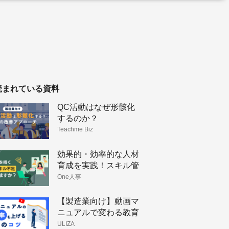
読まれている資料
QC活動はなぜ形骸化
するのか？
Teachme Biz
効果的・効率的な人材
育成を実践！スキル管
理のメリットと手法
One人事
【製造業向け】動画マ
ニュアルで変わる教育
体制と技術伝承
ULIZA