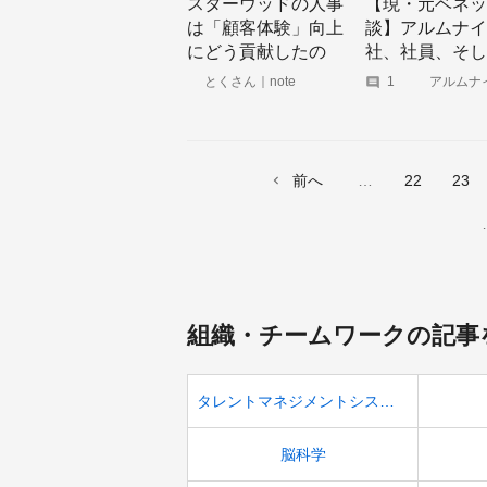
スターウッドの人事
【現・元ベネッ
は「顧客体験」向上
談】アルムナイ
にどう貢献したの
社、社員、そし
か？
会も変える
とくさん｜note
1
アルムナ
特化型メデ
アルムナビ
powered by
Official-Alu
前へ
22
23
組織・チームワークの記事
タレントマネジメントシステム
脳科学