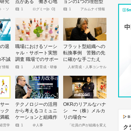
研究
点がある 働き心地
ョンの1つの理想型
なム
を形づくる職場の魅
ト・ソ
1
ログミー[o_O]
1
アルムナイ情報
ャーナ
特化型メディア｜
力因子とは
アルムナビ
powered by
Official-Alumni.com
の退
職場におけるソーシ
フラット型組織への
ャル・サポート実態
転換事例 苦難の先
の不誠
調査 職場でのサポー
に確かな手ごたえ
ス
トに影響を及ぼすの
イ情報
1
人材育成・研修
人材育成・人事コンサル
ィア｜
のリクルートマネ
ティングのアチーブメント
えた
は何か
ジメントソリュー
HRソリューションズ | 採用
ションズ
コンサルティングから人材
スに
mni.com
育成、社員研修、組織開発
り出
まで、人事課題をお持ちの
企業様を支援する人事コン
サルティング会社。
サー
テクノロジーの活用
OKRのリアルなハナ
ック
から考えるコミュニ
シ 〜（株）メルカ
満載
ケーションと組織作
リの場合〜
クで
りの在り方
 経営学
1
＠人事
「社員の声が組織を変え
ク
研究室
る」組織改善プラットフォ
まく