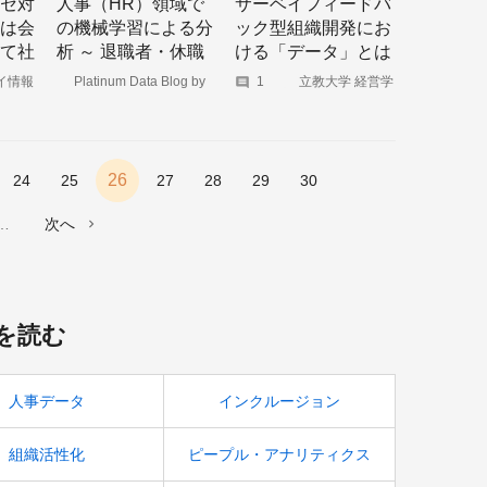
セ対
人事（HR）領域で
サーベイフィードバ
は会
の機械学習による分
ック型組織開発にお
て社
析 ～ 退職者・休職
ける「データ」とは
者予測を例として～
そもそも何か？
イ情報
Platinum Data Blog by
1
立教大学 経営学
ィア｜
BrainPad
部 中原淳研究室
大人の学びを科学
する
mni.com
26
24
25
27
28
29
30
次へ
を読む
人事データ
インクルージョン
組織活性化
ピープル・アナリティクス