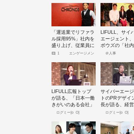
大人の学び
する
アント」になるに
りの「エセ対話
は？
なっていません
「運送業でリファラ
LIFULL、サイ
ル採用95%」社内を
エージェント、
盛り上げ、従業員に
ボウズの「社内
楽しんでもらう仕掛
報」成功事例
1
エンゲージメン
＠人事
ト経営コンサルテ
けとは
ィング【ツナ
グ|TUNAG】
LIFULL広報トップ
サイバーエージ
が語る、「日本一働
トのPRデザイ
きがいのある会社」
長が語る、経営
を実現するためのイ
セージを組織に
ログミー[o_O]
ログミー[o_O]
ンナーブランディン
る手段としての
グ戦略
イン