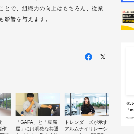
ことで、組織力の向上はもちろん、従業
も影響を与えます。
セル
「mi
mill
責
「GAFA」と「豆腐
トレンダーズが示す
製作
屋」には明確な共通
アルムナイリレーシ