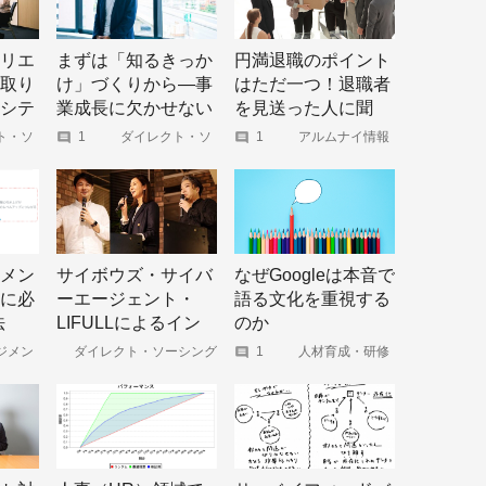
リエ
まずは「知るきっか
円満退職のポイント
取り
け」づくりから―事
はただ一つ！退職者
シテ
業成長に欠かせない
を見送った人に聞
線
エンゲージメント経
く、「良い辞め方・
ト・ソ
1
ダイレクト・ソ
1
アルムナイ情報
ャーナ
ーシング ジャーナ
特化型メディア｜
営とは
悪い辞め方」
ル
アルムナビ
powered by
Official-Alumni.com
メン
サイボウズ・サイバ
なぜGoogleは本音で
に必
ーエージェント・
語る文化を重視する
法
LIFULLによるイン
のか
ナーブランディング
ジメン
ダイレクト・ソーシング
1
人材育成・研修
サルテ
ジャーナル
のリクルートマネ
の秘訣
ナ
ジメントソリュー
ションズ