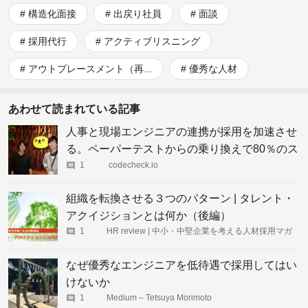
構造化面接
出戻り社員
面談
採用代行
アクティブリスニング
アウトプレースメント（再...
優秀な人材
あわせて読まれている記事
人事と現場エンジニアの連携が採用を加速させ
る。ペーパーテストからの乗り換えで80％のス
キル評価の工数を削減した一方で、毎年スキル
1
codecheck.io
フルな人材を採用し続けるオロの採用戦略とは
組織を転換させる３つのパターン | タレント・
アクイジションとは何か（後編）
1
HR review | 中小・中堅企業を考える人材採用マガ
ジン
なぜ優秀なエンジニアを低待遇で採用してはい
けないか
1
Medium – Tetsuya Morimoto