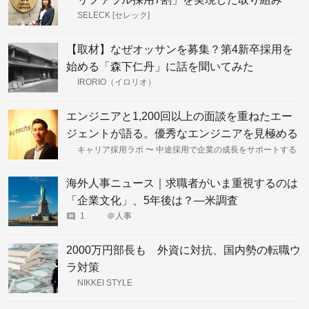
SELECK [セレック]
【取材】なぜオッサンを募集？第4新卒採用を
始める「森下仁丹」に話を聞いてみた
IRORIO（イロリオ）
エンジニアと1,200回以上の面談を重ねたエー
ジェントが語る。優秀なエンジニアを見極める
質問方法
キャリア採用ラボ 〜 中途採用で企業の成長をサポートする
海外人事ニュース｜求職者がいま重視するのは
「企業文化」、5年後は？―米調査
1
＠人事
2000万円部長も 外資に対抗、国内勢の転職ウ
ラ対策
NIKKEI STYLE