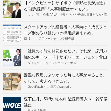
【インタビュー】サイボウズ青野社長が推進す
る“複業採用”「人事制度はナマモノ」
ママプラ（MAMAPLA） | 働くママと子供の毎日をもっと素
敵に
スタートアップの経営者・人事向け「成長フェ
ーズ別の取り組むべき採用課題まとめ」
1
採用マーケティング研究所
「社員の才能を開花させたい」それが、採用力
強化のキーワード｜サイバーエージェント曽山
哲人氏インタビュー
ダイレクト・ソーシング ジャーナル
困難な採用にぶつかった時に人事がやること。
そして、考えるべきこと。
GoodPatch 小山 清和 : Wantedly
森下仁丹、50代中心の中途採用導入へ 幹部候
補に
日本経済新聞