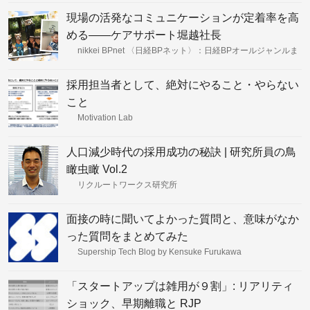
現場の活発なコミュニケーションが定着率を高
める――ケアサポート堀越社長
nikkei BPnet 〈日経BPネット〉：日経BPオールジャンルま
とめ読みサイト
採用担当者として、絶対にやること・やらない
こと
Motivation Lab
人口減少時代の採用成功の秘訣 | 研究所員の鳥
瞰虫瞰 Vol.2
リクルートワークス研究所
面接の時に聞いてよかった質問と、意味がなか
った質問をまとめてみた
Supership Tech Blog by Kensuke Furukawa
「スタートアップは雑用が９割」: リアリティ
ショック、早期離職と RJP