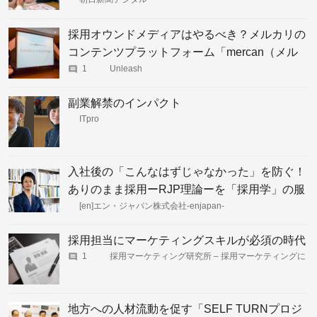
採用オウンドメディアはやるべき？メルカリの
コンテンツプラットフォーム「mercan（メル
カン）」運営の裏側
1
Unleash
副業解禁のインパクト
ITpro
入社後の「こんなはずじゃなかった」を防ぐ！
ありのまま採用ーRJP理論ーを「採用学」の服
部准教授に聞く
[en]エン・ジャパン株式会社-enjapan-
採用担当にマーケティングスキルが必須の時代
1
採用マーケティング研究所 – 採用マーケティングに
関する情報をFindy（ファインディ）が提供します
地方への人材流動を促す「SELF TURNプロジ