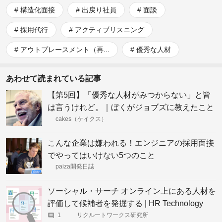
構造化面接
出戻り社員
面談
採用代行
アクティブリスニング
アウトプレースメント（再...
優秀な人材
あわせて読まれている記事
【第5回】「優秀な人材がみつからない」と皆
は言うけれど。｜ぼくがジョブズに教えたこと
｜ノーラン・ブッシュネル
cakes（ケイクス）
こんな企業は嫌われる！エンジニアの採用面接
でやってはいけない5つのこと
paiza開発日誌
ソーシャル・サーチ オンライン上にある人材を
評価して候補者を発掘する | HR Technology
Trends 世界の人事が注目する28の「HRテク
1
リクルートワークス研究所