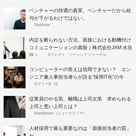
ノロジー」
ベンチャーの待遇の真実。ベンチャーだから給
与が下がるわけではない。
FastGrow
内定を断られない方法。面接における動機付け
コミュニケーションの真髄｜株式会社JAM 水谷
健彦氏
1
ダイレクト・ソーシング ジャーナル
コンピューターの答えは信用できない？ エン
ジニア兼人事担当者らが語る“採用IT化”の今
ログミー[o_O]
従業員のやる気、離職は上司次第 求められる
上司と悪い上司とは？
NewSphere（ニュースフィア）
人材採用で最も重要なのは「面接担当者の質」
だ