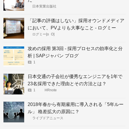
日本実業出版社
「記事の評価はしない」採用オウンドメディア
において、PVよりも大事なこと - ログミー
ログミー[o_O]
攻めの採用 第3回 - 採用プロセスの効率化と分
析 | SAPジャパン ブログ
1
日本交通の子会社が優秀なエンジニアを1年で
23名採用できた理由とその方法とは？
1
HRnote
2018年春から有期雇用に導入される「5年ルー
ル」 格差拡大の原因に？
ライブドアニュース