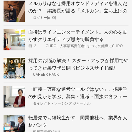
メルカリはなぜ採用オウンドメディアを選んだ
のか？ 編集長が語る「メルカン」立ち上げの
経緯
ログミー[o_O]
面接はライブエンターテイメント。人の心を動
かすクリエイティブ思考で勝負する
2
CHRO｜人事最高責任者 | すべての組織にCHRO
を。最高の組織を創る方法
採用のお悩み解決！ スタートアップが採用でや
ってきた裏ワザ公開《ビジネスサイド編》
CAREER HACK
「面接＝万能な選考ツールではない」。採用学
の知見から学ぶ、募集・選考・面接の各フェー
ズで考えるべき行動とアクションとは？
ダイレクト・ソーシング ジャーナル
転居先でも経験生かす 同業他社へ、業界が人
材バンク
朝日新聞デジタル