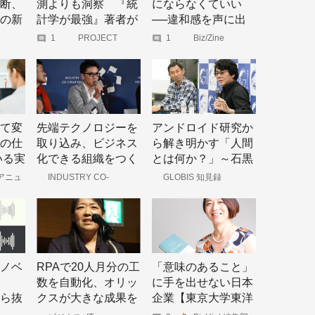
断、
測よりも洞察 『統
にならなくていい
の新
計学が最強』著者が
──違和感を声に出
語る
し、最初のフォロワ
1
PROJECT
1
Biz/Zine
DESIGN - 月刊「事
ーになる偉業
業構想」オンライ
ン
て変
先端テクノロジーを
アンドロイド研究か
の仕
取り込み、ビジネス
ら解き明かす「人間
いる実
化できる組織をつく
とは何か？」～石黒
るには？
浩×為末大
アニュ
INDUSTRY CO-
GLOBIS 知見録
CREATION
ノベ
RPAで20人月分の工
「意味のあること」
数を自動化、オリッ
に手を出せない日本
から抜
クスが大きな成果を
企業【東京大学東洋
様性
出せたワケ
文化研究所教授 安