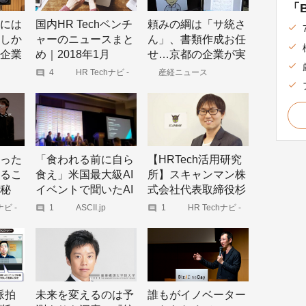
「B
には
国内HR Techベンチ
頼みの綱は「サ統さ
しか
ャーのニュースまと
ん」、書類作成お任
企業
め｜2018年1月
せ…京都の企業が実
を始
践するユニークな働
4
HR Techナビ -
産経ニュース
HR Techに関する
き方改革
国内外の最新のト
レンドをキャッチ
アップ。
った
「食われる前に自ら
【HRTech活用研究
るこ
食え」米国最大級AI
所】スキャンマン株
秘
イベントで聞いたAI
式会社代表取締役杉
90イ
時代の脅威への有効
本勝男さん
ナビ -
1
ASCII.jp
1
HR Techナビ -
に関する
HR Techに関する
】
策
新のト
国内外の最新のト
ャッチ
レンドをキャッチ
アップ。
脈拍
未来を変えるのは予
誰もがイノベーター