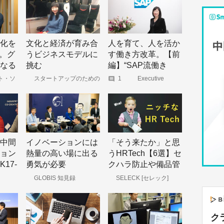
化を
文化と経済が育み合
人を育て、人を活か
h。グ
うビジネスモデルに
す働き方改革。【前
なる
挑む
編】“SAP流働き
方”その行動指針と
ト・ソ
スタートアップのための
1
Executive
ャーナ
ニュースサイト「スタート
Foresight Online
施策
アップタイムズ」
中間
イノベーションには
「そう来たか」と思
ョン
熱量の高い場に出る
うHRTech【6選】セ
17-
勇気が必要
クハラ防止や備品管
理、同僚とのマッチ
GLOBIS 知見録
SELECK [セレック]
ングも
ク