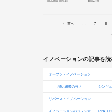
GLOBIS 知見録
Biz/Zine
は？～江幡智広×加
を担保する
藤由将×馬場渉×宮田
拓弥
前へ
7
8
イノベーションの記事を読
オープン・イノベーション
弱い紐帯の強さ
リバース・イノベーション
イノベーションのジレンマ