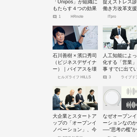
「Unipos」が組織に
捉えストレス診
もたらす４つの効果
働き方改革支援
とその方法とは？
サービス
1
HRnote
ITpro
石川善樹 × 濱口秀司
人工知能によっ
（ビジネスデザイナ
化する「営業」
ー）｜バイアスを壊
事 すでに出て
せば、イノベーショ
績とは？
ヒルズライフ HILLS
3
ライブド
LIFE
ース
ンは一発で生まれる
大企業とスタートア
なぜオープンイ
ップの「オープンイ
ーションなのか
ノベーション」、今
──“思考の檻”
後の展望と課題と
け、偶発性と多