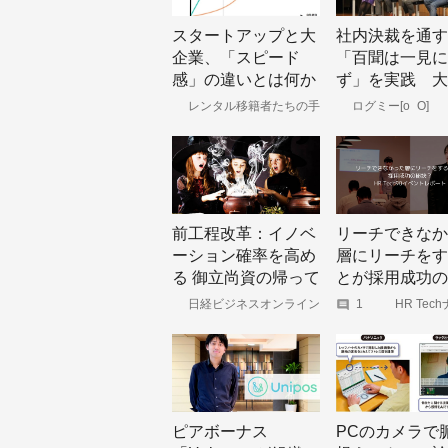
スタートアップと大
社内決裁を通す
企業、「スピード
「百聞は一見に
感」の違いとは何か
ず」を実践 大
の中で新規事業
レンタル移籍者たちの手
ログミー[o_O]
記
めるには
前工程改革：イノベ
リーチできなか
ーション確率を高め
層にリーチをす
る 御立尚資の帰って
とが採用成功の
きた「経営レンズ
訣？【HR Tech
日経ビジネスオンライン
1
HR Tech
HR Tech
箱」
ベントレポート
国内外の最
レンドをキ
アップ。
ピアボーナス
PCのカメラで