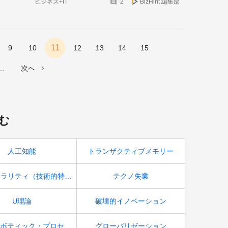
ビジネス+IT
2
BizHint 編集部
冨歩さん】
11
9
10
12
13
14
15
次へ
む
人工知能
トランザクティブメモリー
シンギュラリティ（技術的特異点）
テクノ失業
U理論
破壊的イノベーション
RPA（ロボティック・プロセス・オートメーション）
グローバリゼーション