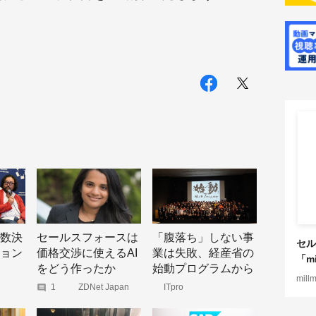
数決
セールスフォースは
「腹落ち」しない事
セル
ョン
価格交渉に使えるAI
業は失敗、経産省の
「mi
をどう作ったか
始動プログラムから
mill
見えたもの
1
ZDNet Japan
ITpro