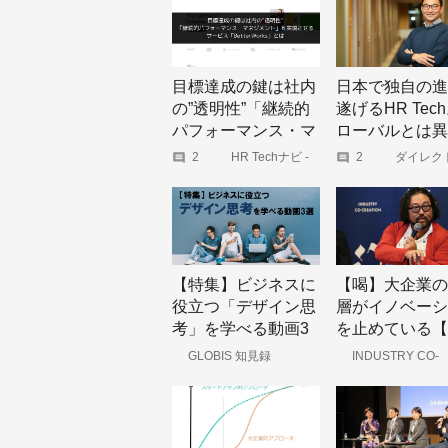
目標達成の鍵は社内
日本で独自の進
の”透明性”「継続的
遂げるHR Tec
パフォーマンス・マ
ローバルとは異
ネジメント」を実現
トレンドに
2
HR Techナビ -
2
ダイレク
HR Techに関する
ーシング ジ
させるサービス
国内外の最新のト
ル
レンドをキャッチ
「BetterWorks」と
アップ。
は
【特集】ビジネスに
【喝】大企業の
役立つ「デザイン思
層がイノベーシ
考」を学べる動画3
を止めている【K
選
8E #4】
GLOBIS 知見録
INDUSTRY CO-
CREATION