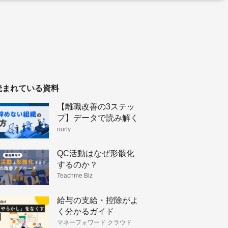
読まれている資料
【離職改善の3ステッ
プ】データで読み解く
人が辞めない組織のつ
ourly
くり方
QC活動はなぜ形骸化
するのか？
Teachme Biz
給与の支給・控除がよ
く分かるガイド
マネーフォワード クラウド