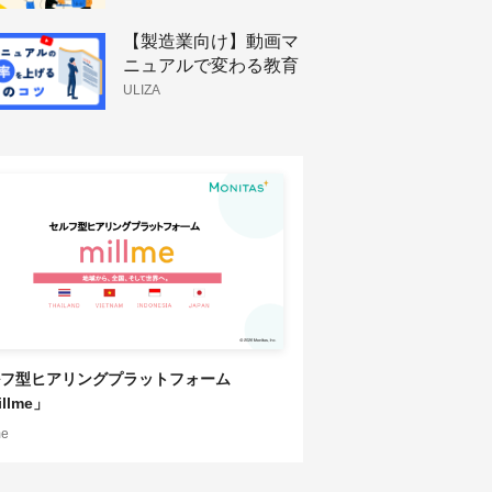
HRソリューション
【製造業向け】動画マ
ニュアルで変わる教育
体制と技術伝承
ULIZA
フ型ヒアリングプラットフォーム
llme」
me