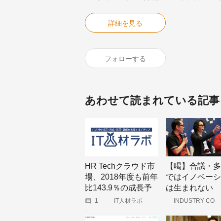
詳細を見る
フォローする
あわせて読まれている記事
HR Techクラウド市
【喝】合議・多
場、2018年度も前年
ではイノベーシ
比143.9％の成長予
は生まれない
測―ミック経済研究
1
IT人材ラボ
INDUSTRY CO-
CREATION
所がマーケティング
資料を発刊