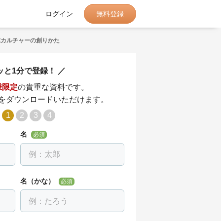
無料登録
ログイン
業カルチャーの創りかた
ッと1分で登録！
様限定
の貴重な資料です。
をダウンロードいただけます。
1
2
3
4
名
必須
名（かな）
必須