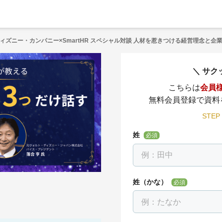
ィズニー・カンパニー×SmartHR スペシャル対談 人材を惹きつける経営理念と企
サク
こちらは
会員
無料会員登録で資料
STEP
姓
必須
姓（かな）
必須