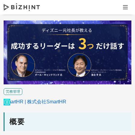
ナビゲ
労務管理
SmartHR
株式会社SmartHR
概要