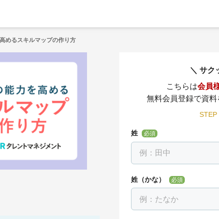
高めるスキルマップの作り方
サク
こちらは
会員
無料会員登録で資料
STEP
姓
必須
姓（かな）
必須