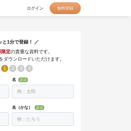
無料登録
ログイン
ッと1分で登録！
様限定
の貴重な資料です。
をダウンロードいただけます。
1
2
3
4
名
必須
名（かな）
必須