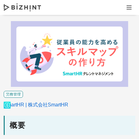
ナビゲ
労務管理
SmartHR
株式会社SmartHR
概要