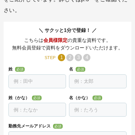
さい。
サクッと1分で登録！
こちらは
会員様限定
の貴重な資料です。
無料会員登録で資料をダウンロードいただけます。
1
2
3
4
STEP
姓
名
必須
必須
姓（かな）
名（かな）
必須
必須
勤務先メールアドレス
必須