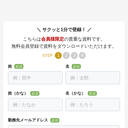
サクッと1分で登録！
こちらは
会員様限定
の貴重な資料です。
無料会員登録で資料をダウンロードいただけます。
1
2
3
4
STEP
姓
名
必須
必須
姓（かな）
名（かな）
必須
必須
勤務先メールアドレス
必須