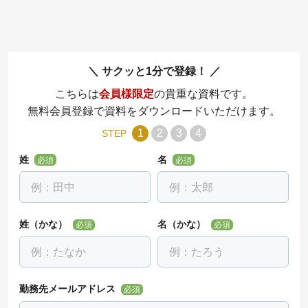
サクッと1分で登録！
こちらは
会員様限定
の貴重な資料です。
無料会員登録で資料をダウンロードいただけます。
1
2
3
4
STEP
姓
名
必須
必須
姓（かな）
名（かな）
必須
必須
勤務先メールアドレス
必須