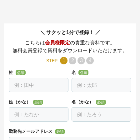
サクッと1分で登録！
こちらは
会員様限定
の貴重な資料です。
無料会員登録で資料をダウンロードいただけます。
1
2
3
4
STEP
姓
名
必須
必須
姓（かな）
名（かな）
必須
必須
勤務先メールアドレス
必須