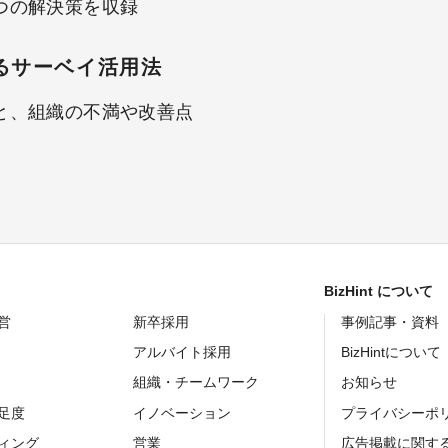
つの解決策を収録
るサーベイ活用法
と、組織の不満や改善点
BizHint について
営
新卒採用
事例記事・資料
アルバイト採用
BizHintについて
組織・チームワーク
お知らせ
足度
イノベーション
プライバシーポ
ィング
営業
広告掲載に関す