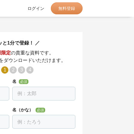
無料登録
ログイン
ッと1分で登録！
様限定
の貴重な資料です。
をダウンロードいただけます。
1
2
3
4
名
必須
名（かな）
必須