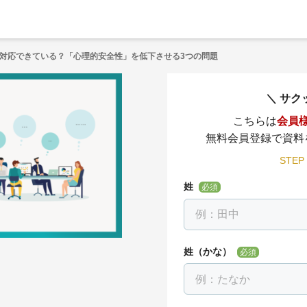
対応できている？「心理的安全性」を低下させる3つの問題
サク
こちらは
会員
無料会員登録で資料
STEP
姓
必須
姓（かな）
必須