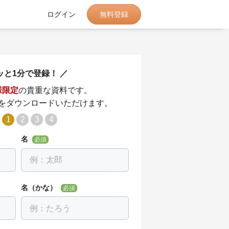
無料登録
ログイン
ッと1分で登録！
様限定
の貴重な資料です。
をダウンロードいただけます。
1
2
3
4
名
必須
名（かな）
必須