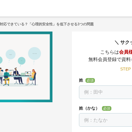
対応できている？「心理的安全性」を低下させる3つの問題
サク
こちらは
会員
無料会員登録で資料
STEP
姓
必須
姓（かな）
必須