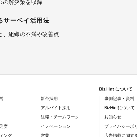
つの解決策を収録
るサーベイ活用法
と、組織の不満や改善点
BizHint について
営
新卒採用
事例記事・資料
アルバイト採用
BizHintについて
組織・チームワーク
お知らせ
足度
イノベーション
プライバシーポ
ィング
営業
広告掲載に関す