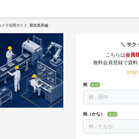
ドカメラ活用ガイド_製造業界編
サク
こちらは
会員
無料会員登録で資料
STEP
姓
必須
姓（かな）
必須