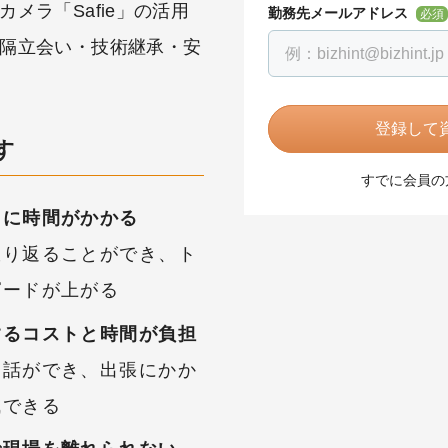
メラ「Safie」の活用
勤務先メールアドレス
必須
隔立会い・技術継承・安
登録して資
す
すでに会員の
明に時間がかかる
振り返ることができ、ト
ピードが上がる
するコストと時間が負担
通話ができ、出張にかか
減できる