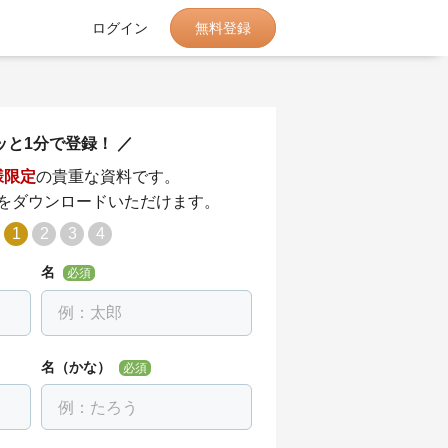
無料登録
ログイン
ッと1分で登録！
様限定
の貴重な資料です。
をダウンロードいただけます。
1
2
3
4
名
必須
名（かな）
必須